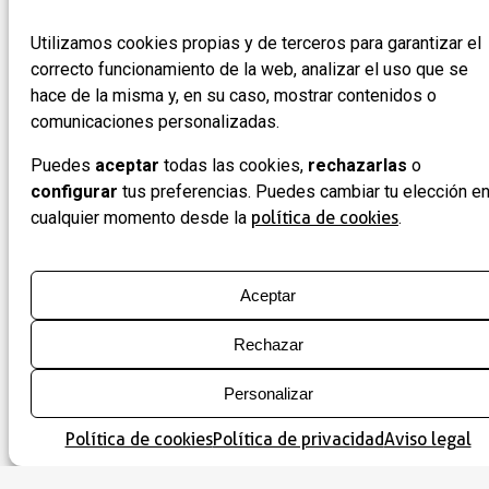
embalse de Linsoles añade más posibilidades para
quienes buscan actividades al aire libre, desde
Utilizamos cookies propias y de terceros para garantizar el
excursiones hasta la observación de fauna y flora.
correcto funcionamiento de la web, analizar el uso que se
hace de la misma y, en su caso, mostrar contenidos o
Fiestas y tradiciones
comunicaciones personalizadas.
1 de mayo: fiestas en honor a San Saturnino
Puedes
aceptar
todas las cookies,
rechazarlas
o
25 de agosto: fiestas en honor a San Giné
configurar
tus preferencias. Puedes cambiar tu elección e
cualquier momento desde la
política de cookies
.
En este municipio...
Aceptar
Qué ver
Rechazar
Personalizar
Dónde comer
Política de cookies
Política de privacidad
Aviso legal