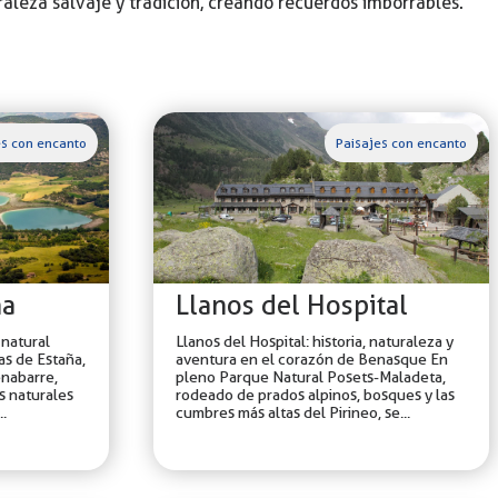
aleza salvaje y tradición, creando recuerdos imborrables.
es con encanto
Paisajes con encanto
ña
Llanos del Hospital
 natural
Llanos del Hospital: historia, naturaleza y
as de Estaña,
aventura en el corazón de Benasque En
enabarre,
pleno Parque Natural Posets-Maladeta,
s naturales
rodeado de prados alpinos, bosques y las
..
cumbres más altas del Pirineo, se...