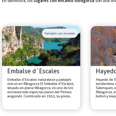
lugares con encanto Ribagorza
En definitiva, los
son una inv
Paisajes con encanto
Embalse d´Escales
Hayedo
Embalse d’Escales: naturaleza y paisajes
Hayedo de S
únicos en Ribagorza El Embalse d’Escales,
senderismo 
situado en plena Ribagorza, es uno de los
Salenques, e
enclaves más espectaculares del Pirineo
Ribagorza, e
aragonés. Construido en 1955, su presa...
bellos y mej