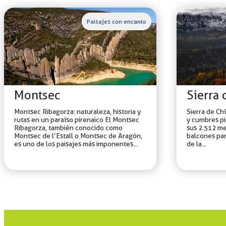
Paisajes con encanto
Montsec
Sierra 
Montsec Ribagorza: naturaleza, historia y
Sierra de Chí
rutas en un paraíso pirenaico El Montsec
y cumbres pi
Ribagorza, también conocido como
sus 2.512 me
Montsec de l’Estall o Montsec de Aragón,
balcones pa
es uno de los paisajes más imponentes...
de la...