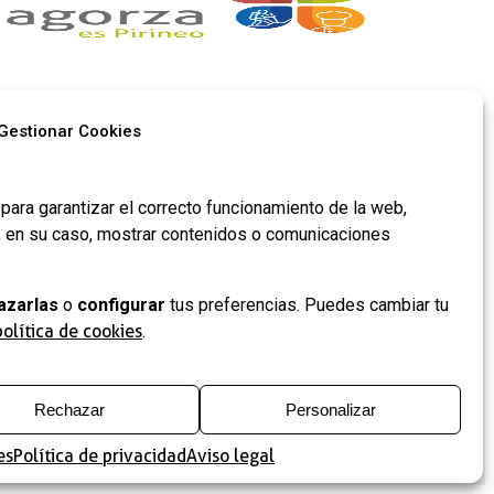
Gestionar Cookies
Síguenos en
para garantizar el correcto funcionamiento de la web,
redes​
y, en su caso, mostrar contenidos o comunicaciones
azarlas
o
configurar
tus preferencias. Puedes cambiar tu
 de
política de cookies
.
Rechazar
Personalizar
es
Política de privacidad
Aviso legal