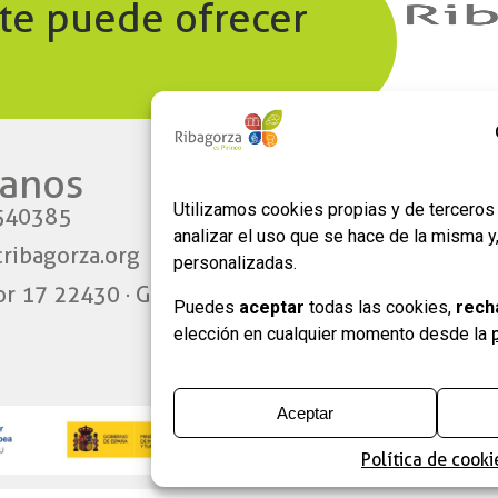
 te puede ofrecer
anos​
Enlaces
Utilizamos cookies propias y de terceros 
540385
Aviso legal
analizar el uso que se hace de la misma 
ribagorza.org
Política de privacidad
personalizadas.
or 17 22430 · Graus
Política de Cookies
Puedes
aceptar
todas las cookies,
rech
Formulario de adhesión
elección en cualquier momento desde la
empresas
Aceptar
Política de cooki