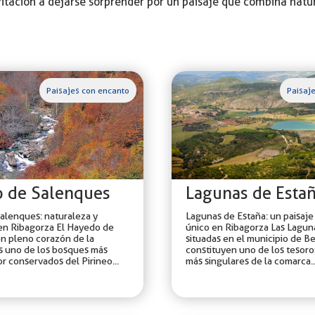
itación a dejarse sorprender por un paisaje que combina natur
Paisajes con encanto
Paisaj
 de Salenques
Lagunas de Esta
alenques: naturaleza y
Lagunas de Estaña: un paisaje
en Ribagorza El Hayedo de
único en Ribagorza Las Lagun
n pleno corazón de la
situadas en el municipio de B
s uno de los bosques más
constituyen uno de los tesoro
or conservados del Pirineo...
más singulares de la comarca..