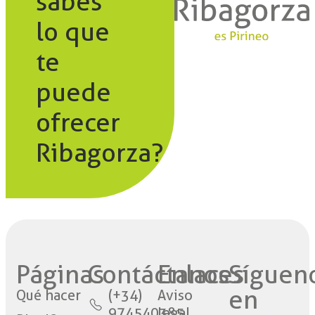
sabes
lo que
te
puede
ofrecer
Ribagorza?
Páginas
Contáctanos​
Enlaces
Síguen
en
Qué hacer
(+34)
Aviso
974540385
legal