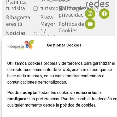
redes​
Planifica
tu visita
turismo@cribagorza.org
Política de
privacidad
Ribagorza
Plaza
eres tú
Mayor
Política de
17
Cookies
Noticias
22430 ·
Formulario
Graus
Gestionar Cookies
de
(Huesca)
adhesión
de
Utilizamos cookies propias y de terceros para garantizar el
empresas
correcto funcionamiento de la web, analizar el uso que se
hace de la misma y, en su caso, mostrar contenidos o
comunicaciones personalizadas.
Puedes
aceptar
todas las cookies,
rechazarlas
o
configurar
tus preferencias. Puedes cambiar tu elección e
cualquier momento desde la
política de cookies
.