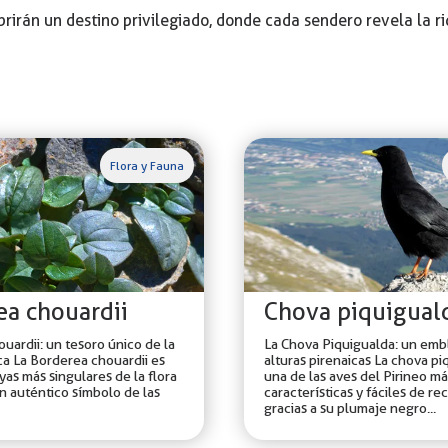
rirán un destino privilegiado, donde cada sendero revela la 
Flora y Fauna
ea chouardii
Chova piquigual
uardii: un tesoro único de la
La Chova Piquigualda: un emb
ica La Borderea chouardii es
alturas pirenaicas La chova pi
yas más singulares de la flora
una de las aves del Pirineo má
un auténtico símbolo de las
características y fáciles de r
gracias a su plumaje negro...