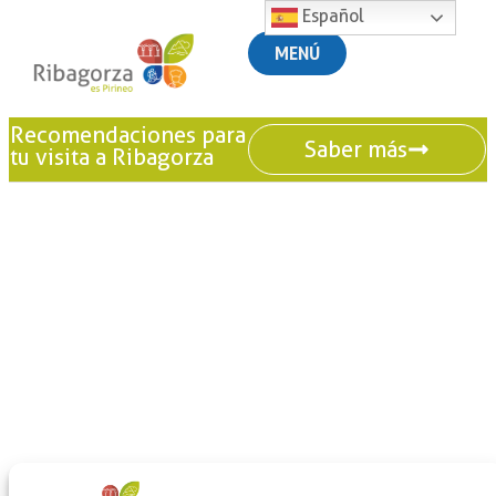
Español
MENÚ
Recomendaciones para
Saber más
tu visita a Ribagorza
+
-