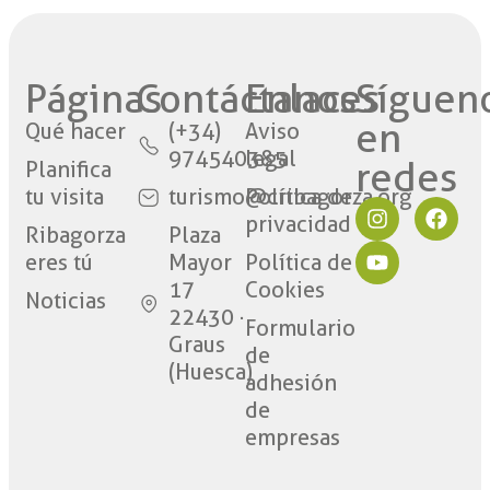
Páginas
Contáctanos​
Enlaces
Síguen
en
Qué hacer
(+34)
Aviso
974540385
legal
redes​
Planifica
tu visita
turismo@cribagorza.org
Política de
privacidad
Ribagorza
Plaza
eres tú
Mayor
Política de
17
Cookies
Noticias
22430 ·
Formulario
Graus
de
(Huesca)
adhesión
de
empresas