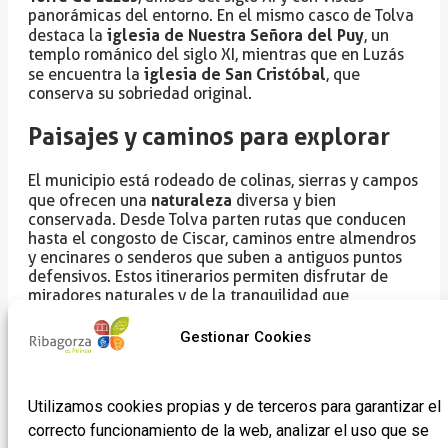
panorámicas del entorno. En el mismo casco de Tolva
iglesia de Nuestra Señora del Puy
destaca la
, un
templo románico del siglo XI, mientras que en Luzás
iglesia de San Cristóbal
se encuentra la
, que
conserva su sobriedad original.
Paisajes y caminos para explorar
El municipio está rodeado de colinas, sierras y campos
naturaleza
que ofrecen una
diversa y bien
conservada. Desde Tolva parten rutas que conducen
hasta el congosto de Ciscar, caminos entre almendros
y encinares o senderos que suben a antiguos puntos
defensivos. Estos itinerarios permiten disfrutar de
miradores naturales y de la tranquilidad que
caracteriza a la zona.
Gestionar Cookies
Los aficionados al senderismo y la bicicleta
encuentran aquí un terreno variado, con recorridos de
diferente dificultad y paisajes que cambian con cada
estación.
Utilizamos cookies propias y de terceros para garantizar el
correcto funcionamiento de la web, analizar el uso que se