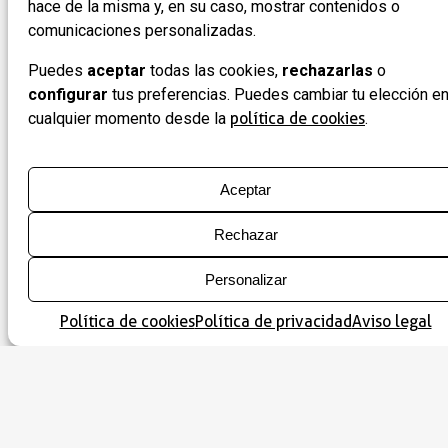
Fiestas y tradiciones
hace de la misma y, en su caso, mostrar contenidos o
comunicaciones personalizadas.
Primer y segundo domingo de Pascua de
Resurrección: fiestas mayores
Puedes
aceptar
todas las cookies,
rechazarlas
o
configurar
tus preferencias. Puedes cambiar tu elección e
cualquier momento desde la
política de cookies
.
En este municipio...
Aceptar
Rechazar
Qué ver
Luzás
Personalizar
Política de cookies
Política de privacidad
Aviso legal
Dónde comer
Dónde dormir