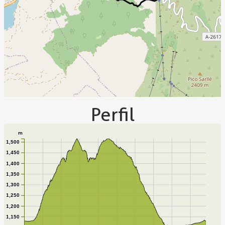
Perfil
m
1,500
1,450
1,400
1,350
1,300
1,250
1,200
1,150