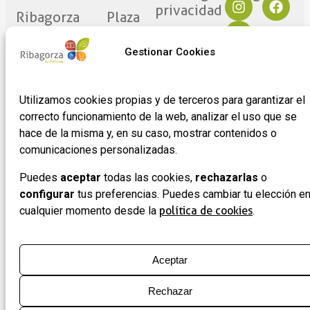
privacidad
Ribagorza
Plaza
eres tú
Mayor
Política de
17
Cookies
Gestionar Cookies
Noticias
22430 ·
Formulario
Graus
de
Utilizamos cookies propias y de terceros para garantizar el
(Huesca)
adhesión
correcto funcionamiento de la web, analizar el uso que se
de
hace de la misma y, en su caso, mostrar contenidos o
empresas
comunicaciones personalizadas.
Puedes
aceptar
todas las cookies,
rechazarlas
o
configurar
tus preferencias. Puedes cambiar tu elección e
cualquier momento desde la
política de cookies
.
Aceptar
Rechazar