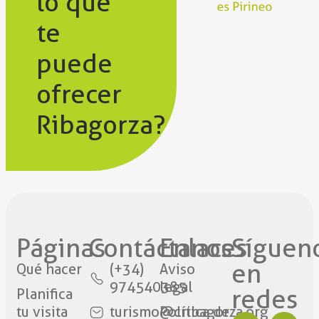
lo que
te
puede
ofrecer
Ribagorza?
Páginas
Contáctanos​
Enlaces
Síguen
en
Qué hacer
(+34)
Aviso
974540385
legal
redes​
Planifica
tu visita
turismo@cribagorza.org
Política de