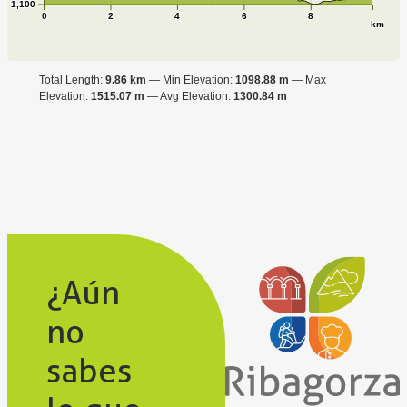
1,100
0
2
4
6
8
km
Total Length:
9.86 km
Min Elevation:
1098.88 m
Max
Elevation:
1515.07 m
Avg Elevation:
1300.84 m
¿Aún
no
sabes