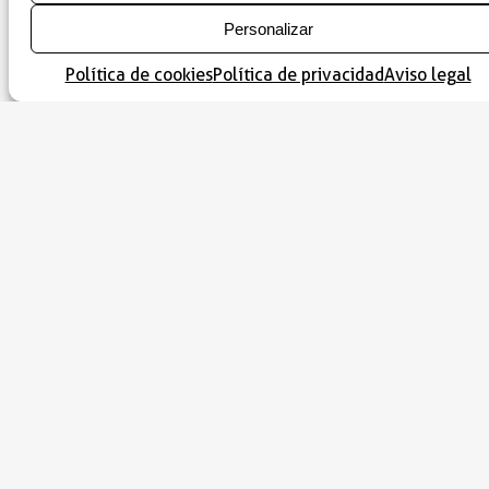
Personalizar
Dónde dormir
Política de cookies
Política de privacidad
Aviso legal
Naturaleza en Castigaleu. Rutas y
senderos
GR 1. Puente de Montañana – Castigaleu
GR 1. Castigaleu – Capella
Ruta BTT 9. Senderos de Castigaleu
+
-