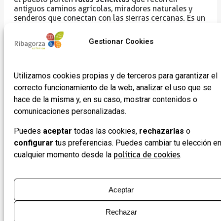
antiguos caminos agrícolas, miradores naturales y
senderos que conectan con las sierras cercanas. Es un
buen punto de partida para explorar paisajes del
Montsec, caminar en dirección al valle del Isábena o
Gestionar Cookies
enlazar con rutas BTT de la red ribagorzana.
rutas en Castigaleu
Las
permiten descubrir el
entorno sin dificultad, a pie o en bicicleta, disfrutando
Utilizamos cookies propias y de terceros para garantizar el
de un paisaje amable y silencioso.
correcto funcionamiento de la web, analizar el uso que se
hace de la misma y, en su caso, mostrar contenidos o
comunicaciones personalizadas.
En este municipio...
Puedes
aceptar
todas las cookies,
rechazarlas
o
configurar
tus preferencias. Puedes cambiar tu elección e
cualquier momento desde la
política de cookies
.
Qué ver
Aceptar
Dónde comer
Rechazar