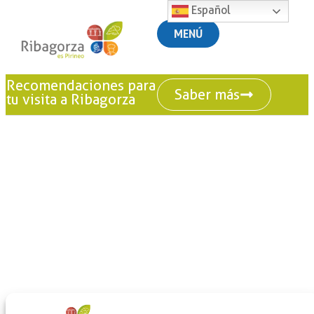
Español
MENÚ
Recomendaciones para
Saber más
tu visita a Ribagorza
+
-