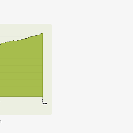
4
5
km
m