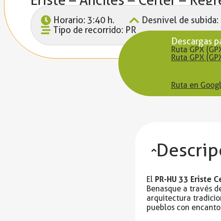
Horario: 3:40 h.
Desnivel de subida:
Tipo de recorrido: PR
Descargas p
Ruta GPX (GP
Ruta GPX (GP
Ruta en Googl
Descrip
PR-HU 33 Eriste C
El
Benasque a través de
arquitectura tradici
pueblos con encanto y