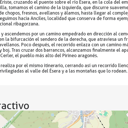
riste, cruzando el puente sobre el río Ésera, en la cola del em
rilla, tomamos el camino de la izquierda, que discurre suavem
de chopos, fresnos, avellanos y álamos, hasta llegar al complej
 seguimos hacia Anciles, localidad que conserva de forma ejem
icional ribagorzana.
 y ascendemos por un camino empedrado en dirección al ceme
n la bifurcación el sendero de la derecha, que atraviesa un 
avellanos. Poco después, el recorrido enlaza con un camino 
y boj. Tras cruzar dos barrancos, alcanzamos finalmente el a
Cerler, el pueblo más alto del Pirineo aragonés.
e realiza por el mismo itinerario, cerrando así un recorrido llen
rivilegiadas al valle del Ésera y a las montañas que lo rodean.
activo