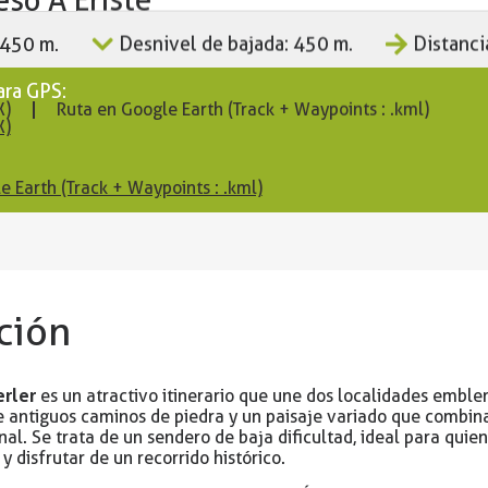
 450 m.
Desnivel de bajada: 450 m.
Distanci
ara GPS:
X)
Ruta en Google Earth (Track + Waypoints : .kml)
X)
e Earth (Track + Waypoints : .kml)
ción
erler
es un atractivo itinerario que une dos localidades emble
 antiguos caminos de piedra y un paisaje variado que combin
onal. Se trata de un sendero de baja dificultad, ideal para qui
 disfrutar de un recorrido histórico.