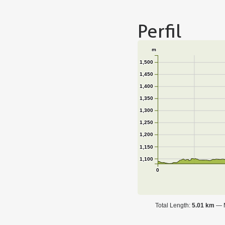
Perfil
m
1,500
1,450
1,400
1,350
1,300
1,250
1,200
1,150
1,100
0
Total Length:
5.01 km