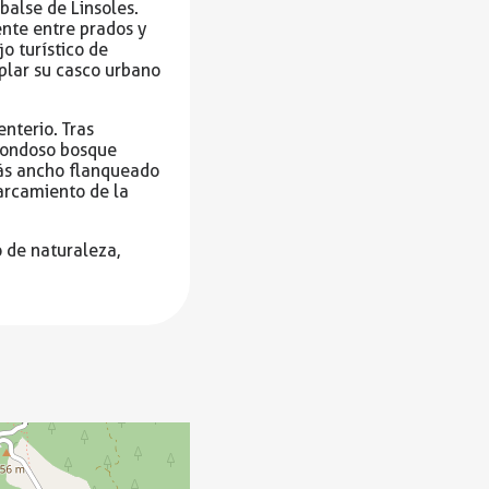
balse de Linsoles.
ente entre prados y
o turístico de
plar su casco urbano
nterio. Tras
frondoso bosque
más ancho flanqueado
parcamiento de la
o de naturaleza,