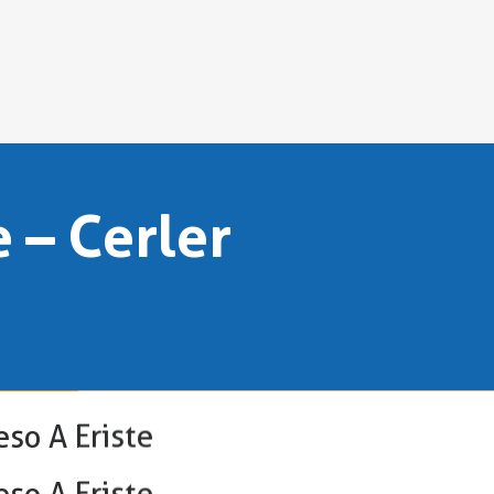
e – Cerler
eso A Eriste
eso A Eriste