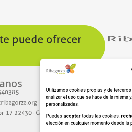
 te puede ofrecer
anos​
Enlaces
Utilizamos cookies propias y de terceros 
540385
Aviso legal
analizar el uso que se hace de la misma 
ribagorza.org
Política de privacidad
personalizadas.
or 17 22430 · Graus
Política de Cookies
Puedes
aceptar
todas las cookies,
rech
Formulario de adhesión
elección en cualquier momento desde la
empresas