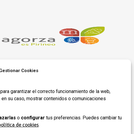
Gestionar Cookies
Síguenos en
para garantizar el correcto funcionamiento de la web,
redes​
y, en su caso, mostrar contenidos o comunicaciones
azarlas
o
configurar
tus preferencias. Puedes cambiar tu
 de
política de cookies
.