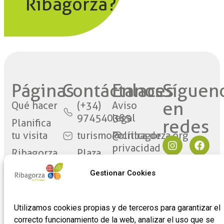
Ribagorza?
Páginas
Contáctanos​
Enlaces
Síguen
en
Qué hacer
(+34)
Aviso
974540385
legal
redes​
Planifica
tu visita
turismo@cribagorza.org
Política de
privacidad
Ribagorza
Plaza
eres tú
Mayor
Política de
Gestionar Cookies
17
Cookies
Noticias
22430 ·
Formulario
Graus
de
Utilizamos cookies propias y de terceros para garantizar el
(Huesca)
adhesión
correcto funcionamiento de la web, analizar el uso que se