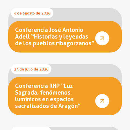
4 de agosto de 2026
Conferencia José Antonio
Adell “Historias y leyendas
de los pueblos ribagorzanos”
24 de julio de 2026
Conferencia RHP “Luz
Sagrada, fenómenos
lumínicos en espacios
sacralizados de Aragón”