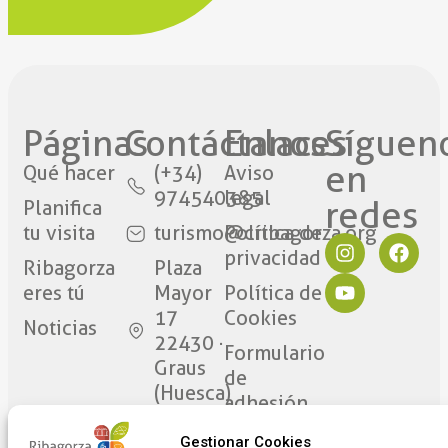
Páginas
Contáctanos​
Enlaces
Síguen
en
Qué hacer
(+34)
Aviso
974540385
legal
redes​
Planifica
tu visita
turismo@cribagorza.org
Política de
privacidad
Ribagorza
Plaza
eres tú
Mayor
Política de
17
Cookies
Noticias
22430 ·
Formulario
Graus
de
(Huesca)
adhesión
de
Gestionar Cookies