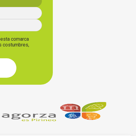
, esta comarca
us costumbres,