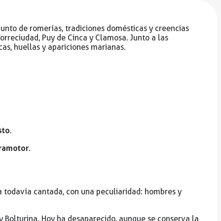
junto de romerías, tradiciones domésticas y creencias
orreciudad, Puy de Cinca y Clamosa. Junto a las
cas, huellas y apariciones marianas.
sto
.
aramotor
.
da todavía cantada, con una peculiaridad: hombres y
o y Bolturina. Hoy ha desaparecido, aunque se conserva la