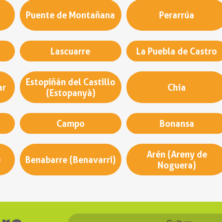
Puente de Montañana
Perarrúa
Lascuarre
La Puebla de Castro
Estopiñán del Castillo
ar
Chía
(Estopanyà)
Campo
Bonansa
Arén (Areny de
)
Benabarre (Benavarri)
Noguera)