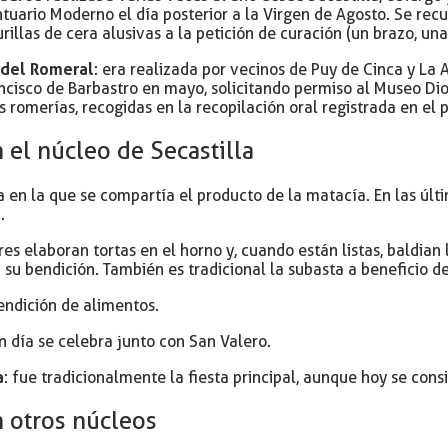
tuario Moderno el día posterior a la Virgen de Agosto. Se recu
illas de cera alusivas a la petición de curación (un brazo, una 
 del Romeral
: era realizada por vecinos de Puy de Cinca y La 
ncisco de Barbastro en mayo, solicitando permiso al Museo Dio
 romerías, recogidas en la recopilación oral registrada en el
 el núcleo de Secastilla
a en la que se compartía el producto de la matacía. En las últ
.
res elaboran tortas en el horno y, cuando están listas, baldian
 su bendición. También es tradicional la subasta a beneficio de
endición de alimentos.
en día se celebra junto con San Valero.
a
: fue tradicionalmente la fiesta principal, aunque hoy se con
n otros núcleos