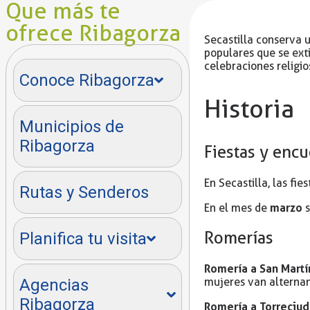
Que más te
ofrece Ribagorza
Secastilla conserva u
populares que se ext
celebraciones religio
Conoce Ribagorza
Historia
Municipios de
Ribagorza
Fiestas y enc
En Secastilla, las fie
Rutas y Senderos
marzo
En el mes de
s
Romerías
Planifica tu visita
Romería a San Martí
mujeres van alternan
Agencias
Ribagorza
Romería a Torreciu