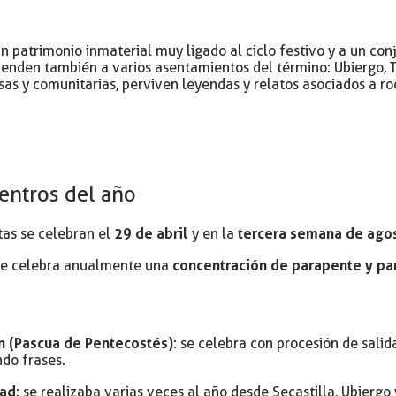
n patrimonio inmaterial muy ligado al ciclo festivo y a un con
ienden también a varios asentamientos del término: Ubiergo, T
sas y comunitarias, perviven leyendas y relatos asociados a ro
uentros del año
29 de abril
tercera semana de ago
stas se celebran el
y en la
concentración de parapente y p
e celebra anualmente una
n (Pascua de Pentecostés)
: se celebra con procesión de sali
do frases.
dad
: se realizaba varias veces al año desde Secastilla, Ubierg