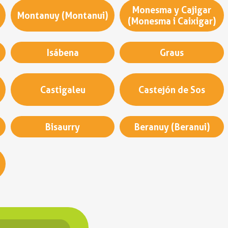
Monesma y Cajigar
Montanuy (Montanui)
(Monesma i Caixigar)
Isábena
Graus
Castigaleu
Castejón de Sos
Bisaurry
Beranuy (Beranui)