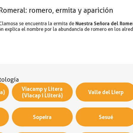
Romeral: romero, ermita y aparición
Nuestra Señora del Rome
 Clamosa se encuentra la ermita de
ión explica el nombre por la abundancia de romero en los alre
tología
Viacamp y Litera
a)
Valle del Lierp
(Viacap i Lliterá)
Sopeira
Sesué