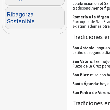
celebración en el San
tradicionalmente figur
Ribagorza
Romería a la Virgen
Sostenible
Parroquia de San Fra
existían además otras
Tradiciones en
San Antonio
: hoguer
calibo el segundo día
San Valero
: las muje
Plaza de la Cruz para
San Blas
: misa con b
Santa Águeda
: hoy 
San Pedro de Veron
Tradiciones e