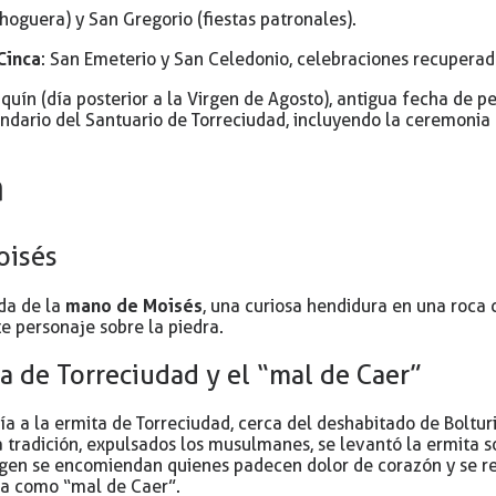
(hoguera) y San Gregorio (fiestas patronales).
Cinca
: San Emeterio y San Celedonio, celebraciones recuperad
aquín (día posterior a la Virgen de Agosto), antigua fecha de p
endario del Santuario de Torreciudad, incluyendo la ceremonia 
a
oisés
mano de Moisés
da de la
, una curiosa hendidura en una roca 
e personaje sobre la piedra.
a de Torreciudad y el “mal de Caer”
ía a la ermita de Torreciudad, cerca del deshabitado de Boltu
a tradición, expulsados los musulmanes, se levantó la ermita 
gen se encomiendan quienes padecen dolor de corazón y se rela
da como “mal de Caer”.