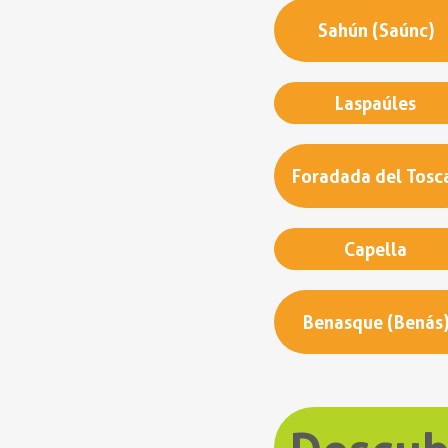
Sahún (Saúnc)
Laspaúles
Foradada del Tosc
Capella
Benasque (Benás