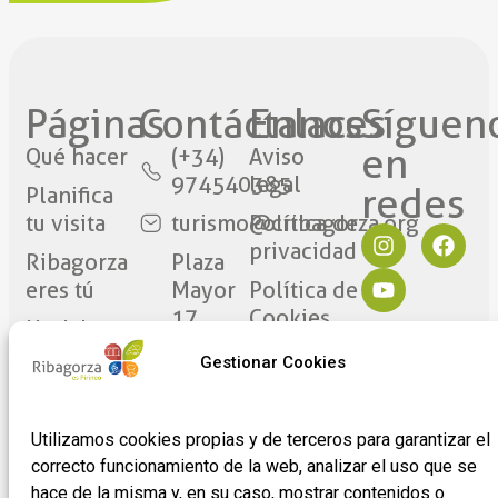
Páginas
Contáctanos​
Enlaces
Síguen
en
Qué hacer
(+34)
Aviso
974540385
legal
redes​
Planifica
tu visita
turismo@cribagorza.org
Política de
privacidad
Ribagorza
Plaza
eres tú
Mayor
Política de
17
Cookies
Noticias
22430 ·
Formulario
Gestionar Cookies
Graus
de
(Huesca)
adhesión
de
Utilizamos cookies propias y de terceros para garantizar el
empresas
correcto funcionamiento de la web, analizar el uso que se
hace de la misma y, en su caso, mostrar contenidos o