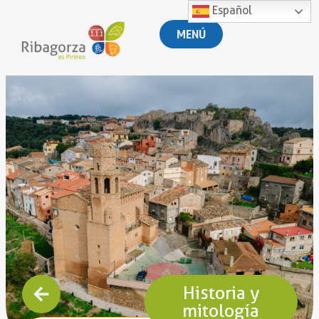
Español
MENÚ
Historia y
mitología