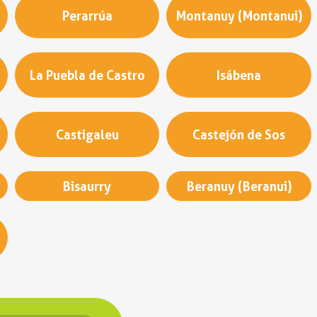
Perarrúa
Montanuy (Montanui)
La Puebla de Castro
Isábena
Castigaleu
Castejón de Sos
Bisaurry
Beranuy (Beranui)