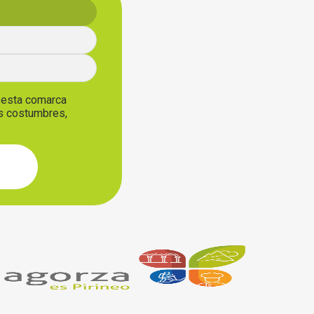
, esta comarca
us costumbres,