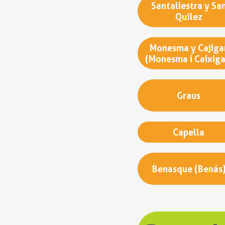
Santaliestra y Sa
Quílez
Monesma y Cajiga
(Monesma i Caixiga
Graus
Capella
Benasque (Benás