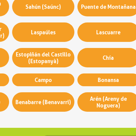
n
Sahún (Saúnc)
Puente de Montañana
r
Laspaúles
Lascuarre
r)
Estopiñán del Castillo
Chía
(Estopanyà)
Campo
Bonansa
Arén (Areny de
)
Benabarre (Benavarri)
Noguera)