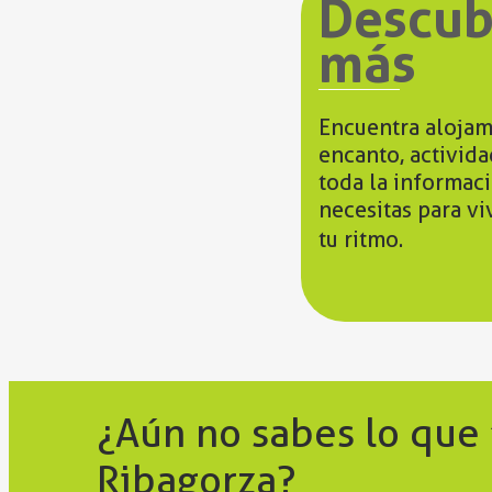
Descub
más
Encuentra alojam
encanto, activid
toda la informac
necesitas para vi
tu ritmo.
¿Aún no sabes lo que
Ribagorza?