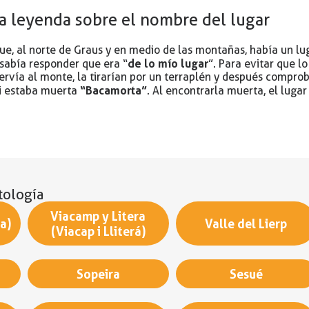
a leyenda sobre el nombre del lugar
que, al norte de Graus y en medio de las montañas, había un 
de lo mío lugar
 sabía responder que era “
”. Para evitar que l
rvía al monte, la tirarían por un terraplén y después comprob
“Bacamorta”
i estaba muerta
. Al encontrarla muerta, el luga
tología
Viacamp y Litera
a)
Valle del Lierp
(Viacap i Lliterá)
Sopeira
Sesué