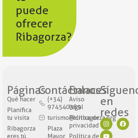
puede
ofrecer
Ribagorza?
Páginas
Contáctanos​
Enlaces
Síguen
en
Qué hacer
(+34)
Aviso
974540385
legal
redes​
Planifica
tu visita
turismo@cribagorza.org
Política de
privacidad
Ribagorza
Plaza
eres tú
Mayor
Política de