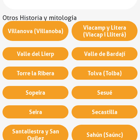
Otros Historia y mitología
Viacamp y Litera
Villanova (Villanoba)
(Viacap i Lliterá)
Valle del Lierp
Valle de Bardají
Torre la Ribera
Tolva (Tolba)
Sopeira
Sesué
Seira
Secastilla
Santaliestra y San
Sahún (Saúnc)
Quílez