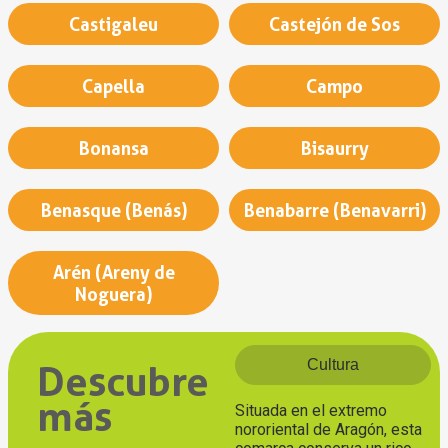
Castigaleu
Castejón de Sos
Capella
Campo
Bonansa
Bisaurry
Benasque (Benás)
Benabarre (Benavarri)
Arén (Areny de
Noguera)
Cultura
Descubre
más
Situada en el extremo
nororiental de Aragón, esta