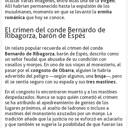
Virgen
ocultar varias imágenes, entre ellas una de la
.
Allí habrían permanecido hasta la expulsión de los
ermita
musulmanes, momento en que se levantó la
románica
que hoy se conoce.
El crimen del conde Bernardo de
Ribagorza, barón de Espés
Un relato popular recuerda el crimen del conde
Bernardo de Ribagorza
, barón de Espés, descrito como
un señor feudal que abusaba de su condición con
vasallos y monjes. En uno de sus viajes al monasterio, al
congosto de Obarra
pasar por el
, alguien le habría
bruja
advertido del peligro —según algunos, una
—, pero
tres mastines
él se sentía seguro con su espada y sus
.
En el congosto lo encontraron muerto y a los mastines
despedazados. Nunca se supo quién cometió el crimen:
se ha atribuido al apedreamiento de gentes de los
lugares próximos, al asalto de ladrones o incluso a
mastines del monasterio azuzados por un monje. La
tradición añade que la justicia no se esforzó en aclararlo
y que también se sugería la posibilidad de que fueran las