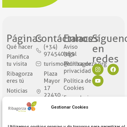
Páginas
Contáctanos​
Enlaces
Síguen
en
Qué hacer
(+34)
Aviso
974540385
legal
redes​
Planifica
tu visita
turismo@cribagorza.org
Política de
privacidad
Ribagorza
Plaza
eres tú
Mayor
Política de
17
Cookies
Noticias
22430 ·
Formulario
Graus
de
Gestionar Cookies
(Huesca)
adhesión
de
empresas
Utilizamos cookies propias y de terceros para garantizar el