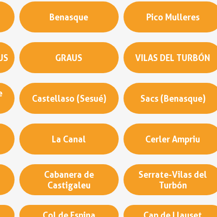
Benasque
Pico Mulleres
US
GRAUS
VILAS DEL TURBÓN
e
Castellaso (Sesué)
Sacs (Benasque)
La Canal
Cerler Ampriu
Cabanera de
Serrate-Vilas del
Castigaleu
Turbón
Col de Espina
Cap de Llauset