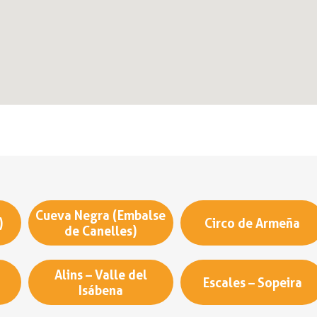
Cueva Negra (Embalse
)
Circo de Armeña
de Canelles)
Alins – Valle del
Escales – Sopeira
Isábena