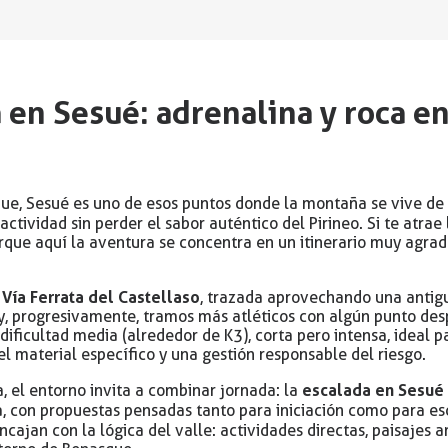
a en Sesué: adrenalina y roca en
ue, Sesué es uno de esos puntos donde la montaña se vive de c
ctividad sin perder el sabor auténtico del Pirineo. Si te atrae 
rque aquí la aventura se concentra en un itinerario muy agra
Vía Ferrata del Castellaso
a
, trazada aprovechando una antigu
 y, progresivamente, tramos más atléticos con algún punto des
dificultad media (alrededor de K3), corta pero intensa, ideal
l material específico y una gestión responsable del riesgo.
escalada en Sesué
a, el entorno invita a combinar jornada: la
a, con propuestas pensadas tanto para iniciación como para es
ncajan con la lógica del valle: actividades directas, paisajes a