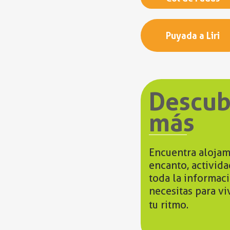
Puyada a Liri
Descub
más
Encuentra alojam
encanto, activid
toda la informac
necesitas para vi
tu ritmo.