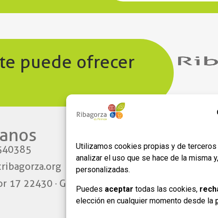
 te puede ofrecer
anos​
Enlaces
Utilizamos cookies propias y de terceros 
540385
Aviso legal
analizar el uso que se hace de la misma 
ribagorza.org
Política de privacidad
personalizadas.
or 17 22430 · Graus
Política de Cookies
Puedes
aceptar
todas las cookies,
rech
Formulario de adhesión
elección en cualquier momento desde la
empresas