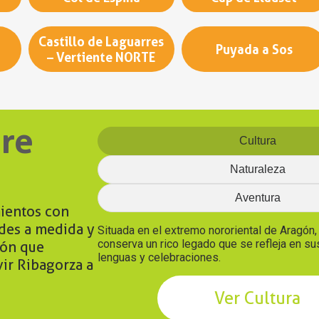
Castillo de Laguarres
Puyada a Sos
– Vertiente NORTE
re
Cultura
Naturaleza
Aventura
ientos con
ades a medida y
Situada en el extremo nororiental de Aragón
conserva un rico legado que se refleja en s
ión que
lenguas y celebraciones.
vir Ribagorza a
Ver Cultura