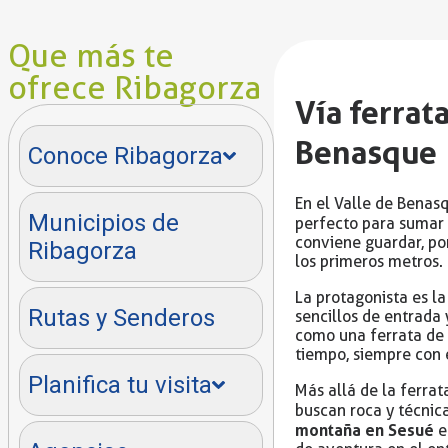
Que más te
ofrece Ribagorza
Vía ferrat
Benasque
Conoce Ribagorza
En el Valle de Benasq
Municipios de
perfecto para sumar a
conviene guardar, po
Ribagorza
los primeros metros.
La protagonista es l
Rutas y Senderos
sencillos de entrada
como una ferrata de 
tiempo, siempre con e
Planifica tu visita
Más allá de la ferrat
buscan roca y técnic
montaña en Sesué
e