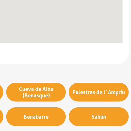
Cueva de Alba
Palestras de l´Ampriu
(Benasque)
Benabarre
Sahún