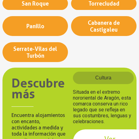
San Roque
Torreciudad
Cabanera de
Panillo
Castigaleu
Serrate-Vilas del
Turbón
Cultura
Descubre
más
Situada en el extremo
nororiental de Aragón, esta
comarca conserva un rico
legado que se refleja en
Encuentra alojamientos
sus costumbres, lenguas y
con encanto,
celebraciones.
actividades a medida y
toda la información que