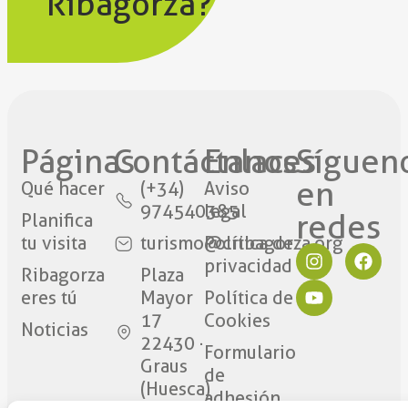
Ribagorza?
Páginas
Contáctanos​
Enlaces
Síguen
en
Qué hacer
(+34)
Aviso
974540385
legal
redes​
Planifica
tu visita
turismo@cribagorza.org
Política de
privacidad
Ribagorza
Plaza
eres tú
Mayor
Política de
17
Cookies
Noticias
22430 ·
Formulario
Graus
de
(Huesca)
adhesión