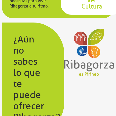
Ver
necesitas para vivir
Cultura
Ribagorza a tu ritmo.
¿Aún
no
sabes
lo que
te
puede
ofrecer