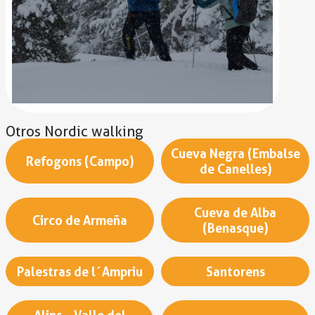
Otros
Nordic walking
Cueva Negra (Embalse
Refogons (Campo)
de Canelles)
Cueva de Alba
Circo de Armeña
(Benasque)
Palestras de l´Ampriu
Santorens