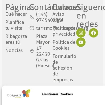
Páginas
Contáctanos​
Enlaces
Síguen
en
Qué hacer
(+34)
Aviso
974540385
legal
redes​
Planifica
tu visita
turismo@cribagorza.org
Política de
privacidad
Ribagorza
Plaza
eres tú
Mayor
Política de
17
Cookies
Noticias
22430 ·
Formulario
Graus
de
(Huesca)
adhesión
de
empresas
Gestionar Cookies