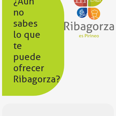
¿Aún
no
sabes
lo que
te
puede
ofrecer
Ribagorza?