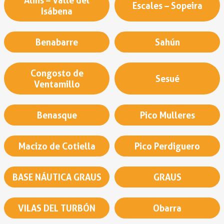
Alins – Valle del
Escales – Sopeira
Isábena
Benabarre
Sahún
Congosto de
Sesué
Ventamillo
Benasque
Pico Mulleres
Macizo de Cotiella
Pico Perdiguero
BASE NÁUTICA GRAUS
GRAUS
VILAS DEL TURBÓN
Obarra