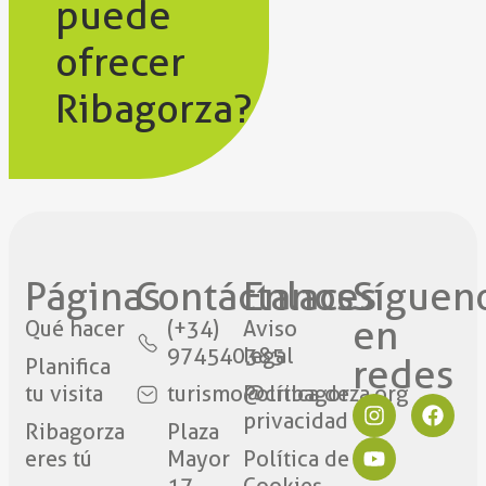
puede
ofrecer
Ribagorza?
Páginas
Contáctanos​
Enlaces
Síguen
en
Qué hacer
(+34)
Aviso
974540385
legal
redes​
Planifica
tu visita
turismo@cribagorza.org
Política de
privacidad
Ribagorza
Plaza
eres tú
Mayor
Política de