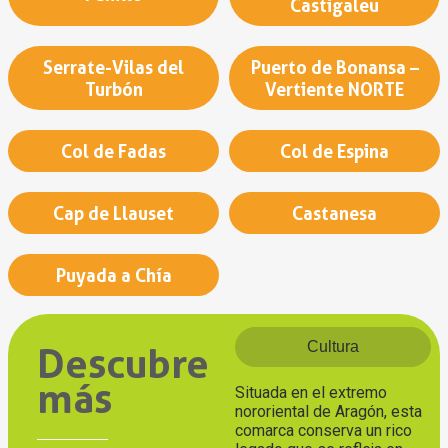
Castigaleu
Serrate-Vilas del
Puerto de Bonansa –
Turbón
Vertiente NORTE
Col de Fadas
Col de Espina
Cap de Llauset
Castanesa
Puyada a Chía
Cultura
Descubre
más
Situada en el extremo
nororiental de Aragón, esta
comarca conserva un rico