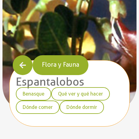
Flora y Fauna
Espantalobos
Benasque
Qué ver y qué hacer
Dónde comer
Dónde dormir