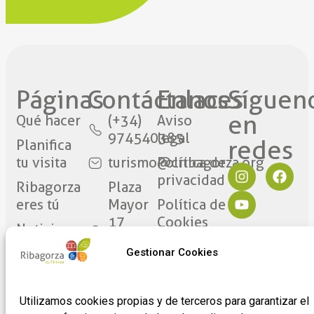
Páginas
Contáctanos​
Enlaces
Síguen
en
Qué hacer
(+34)
Aviso
974540385
legal
redes​
Planifica
tu visita
turismo@cribagorza.org
Política de
privacidad
Ribagorza
Plaza
eres tú
Mayor
Política de
17
Cookies
Noticias
22430 ·
Formulario
Gestionar Cookies
Graus
de
(Huesca)
adhesión
de
Utilizamos cookies propias y de terceros para garantizar el