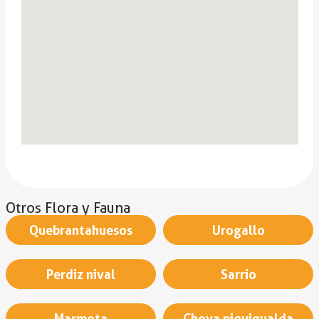
Otros Flora y Fauna
Quebrantahuesos
Urogallo
Perdiz nival
Sarrio
Marmota
Chova piquigualda