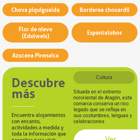
Chova piquigualda
Borderea chouardii
Flor de nieve
Espantalobos
(Edelweis)
Azucena Pirenaica
Cultura
Descubre
más
Situada en el extremo
nororiental de Aragón, esta
comarca conserva un rico
legado que se refleja en
Encuentra alojamientos
sus costumbres, lenguas y
con encanto,
celebraciones.
actividades a medida y
toda la información que
Ver