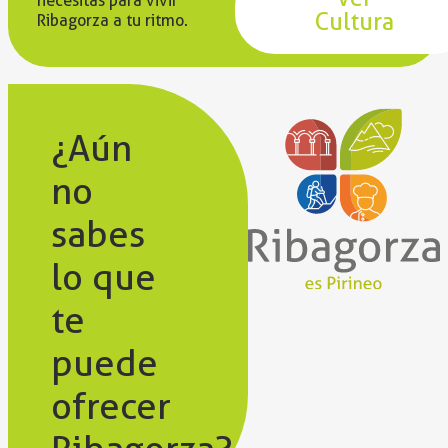
necesitas para vivir
Cultura
Ribagorza a tu ritmo.
¿Aún
no
sabes
lo que
te
puede
ofrecer