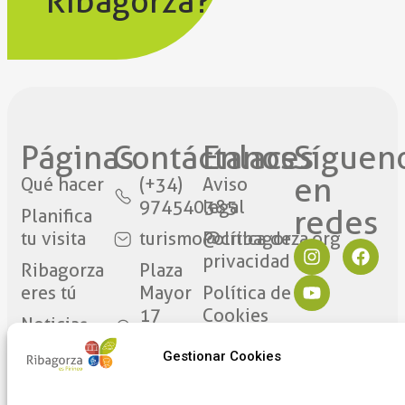
Ribagorza?
Páginas
Contáctanos​
Enlaces
Síguen
en
Qué hacer
(+34)
Aviso
974540385
legal
redes​
Planifica
tu visita
turismo@cribagorza.org
Política de
privacidad
Ribagorza
Plaza
eres tú
Mayor
Política de
17
Cookies
Noticias
22430 ·
Formulario
Gestionar Cookies
Graus
de
(Huesca)
adhesión