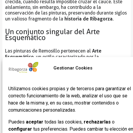
crecida, cuando resulta imposible cruzar el cauce. Este
aislamiento, sin embargo, ha contribuido a la
conservación de las pinturas, preservando durante siglos
historia de Ribagorza
un valioso fragmento de la
.
Un conjunto singular del Arte
Esquemático
Arte
Las pinturas de Remosillo pertenecen al
Esquemático
, un estilo caracterizado por la
simplificación de las formas y la representación
simbólica de personas, animales y objetos. El conjunto se
Gestionar Cookies
distribuye en cinco paneles bien diferenciados a lo largo
de un saliente rocoso, cada uno con su propio carácter y
composición.
Utilizamos cookies propias y de terceros para garantizar el
Entre ellos, destacan dos paneles por sus
correcto funcionamiento de la web, analizar el uso que se
particularidades. El primero muestra rasgos gráficos con
hace de la misma y, en su caso, mostrar contenidos o
tendencia hacia el naturalismo, sobre todo en las figuras
comunicaciones personalizadas.
animales, que revelan un sorprendente sentido
conceptual y abstracto para este tipo de arte. El segundo
Puedes
aceptar
todas las cookies,
rechazarlas
o
panel, por el contrario, es más esquemático en su diseño,
configurar
tus preferencias. Puedes cambiar tu elección e
pero presenta una escena excepcional: lo que parecen