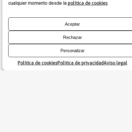
ser dos carros, acompañados por varios animales y
cualquier momento desde la
política de cookies
.
figuras humanas. Esta combinación de esquematismo y
narrativa visual no es habitual en este estilo, lo que
aumenta el valor arqueológico del sitio.
Aceptar
Valor cultural y patrimonial
Rechazar
pinturas rupestres de Ribagorza
Las
no solo son un
recurso para los especialistas, sino también un punto de
Personalizar
turismo arqueológico en Ribagorza
interés para el
.
Representan un vínculo directo con las comunidades
Política de cookies
Política de privacidad
Aviso legal
prehistóricas que habitaron estas tierras, permitiendo
imaginar su forma de vida, sus creencias y sus modos de
comunicación simbólica.
Este enclave está incluido dentro del patrimonio
protegido por su relevancia cultural, formando parte de
sitios arqueológicos de Ribagorza
la amplia red de
que
ayudan a comprender el pasado milenario de la
comarca.
Visita y recomendaciones