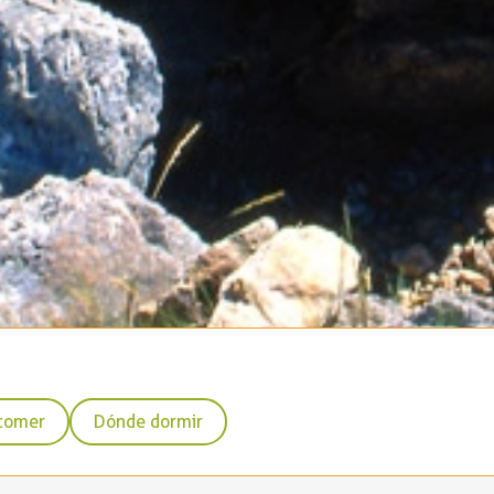
d
comer
Dónde dormir