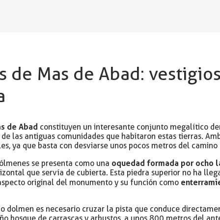
 de Mas de Abad: vestigios
a
s de Abad
constituyen un interesante conjunto megalítico de
o de las antiguas comunidades que habitaron estas tierras. 
les, ya que basta con desviarse unos pocos metros del camino p
oquedad formada por ocho la
 dólmenes se presenta como una
izontal que servía de cubierta. Esta piedra superior no ha lle
enterrami
 aspecto original del monumento y su función como
do dolmen es necesario cruzar la pista que conduce directame
o bosque de carrascas y arbustos, a unos 800 metros del ant