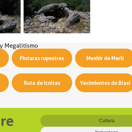
 y Megalitísmo
Pinturas rupestres
Menhir de Merli
Ruta de icnitas
Yacimientos de Blasi
re
Cultura