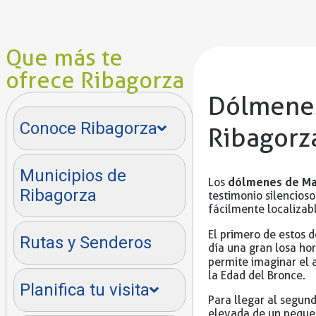
Que más te
ofrece Ribagorza
Dólmenes
Conoce Ribagorza
Ribagorz
Municipios de
dólmenes de Ma
Los
Ribagorza
testimonio silencios
fácilmente localizab
El primero de estos
Rutas y Senderos
día una gran losa hor
permite imaginar el
la Edad del Bronce.
Planifica tu visita
Para llegar al segun
elevada de un pequeñ