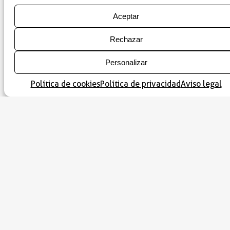
La colección se completa con piezas de orfebrería de
arqueta de San
gran valor, siendo la más notable la
Aceptar
Medardo
. Realizada en talleres italianos en plata
repujada durante el siglo XVI, esta pieza estaba
Rechazar
destinada a custodiar las reliquias del santo y
constituye un magnífico ejemplo de la maestría de la
platería renacentista.
Personalizar
arte sacro
Esta exposición no solo es una muestra de
Política de cookies
Política de privacidad
Aviso legal
en Ribagorza
, sino también una oportunidad para
descubrir cómo la fe, la tradición y el arte se han
entrelazado a lo largo de los siglos, formando parte
esencial del patrimonio local.
Información práctica
Dirección:
Plaza de la Iglesia (Iglesia de Santa
María)
Población:
Benabarre
Calendario de apertura:
En horario de servicio
litúrgico.
Teléfono:
Consultar con la parroquia o la
Oficina de Turismo de Benabarre.