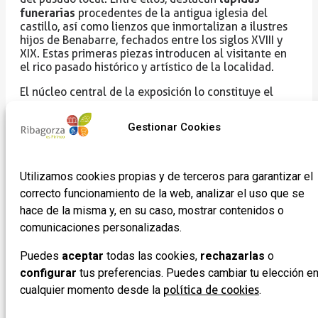
funerarias
procedentes de la antigua iglesia del
castillo, así como lienzos que inmortalizan a ilustres
hijos de Benabarre, fechados entre los siglos XVIII y
XIX. Estas primeras piezas introducen al visitante en
el rico pasado histórico y artístico de la localidad.
El núcleo central de la exposición lo constituye el
retablo gótico de Santa Elena
, datado a comienzos
del siglo XIV. Esta obra, ejecutada sobre tabla, es uno
Gestionar Cookies
de los pocos ejemplos de pintura gótica que se
conservan en la zona, y destaca por la delicadeza de
sus detalles y su extraordinaria policromía.
Utilizamos cookies propias y de terceros para garantizar el
El apartado de escultura románica se ve representado
correcto funcionamiento de la web, analizar el uso que se
Virgen de Linares
por la
, una talla policromada
hace de la misma y, en su caso, mostrar contenidos o
realizada hacia el año 1100, procedente del
monasterio homónimo situado en las proximidades de
comunicaciones personalizadas.
Benabarre. Aunque la figura original ha sufrido
restauraciones —incluyendo la sustitución de la
Puedes
aceptar
todas las cookies,
rechazarlas
o
banqueta románica por una de estilo gótico—, sigue
configurar
tus preferencias. Puedes cambiar tu elección e
siendo un ejemplo excepcional del arte medieval
cualquier momento desde la
política de cookies
.
ribagorzano.