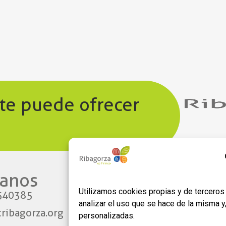
 te puede ofrecer
anos​
Enlaces
Utilizamos cookies propias y de terceros 
540385
Aviso legal
analizar el uso que se hace de la misma 
ribagorza.org
Política de privacidad
personalizadas.