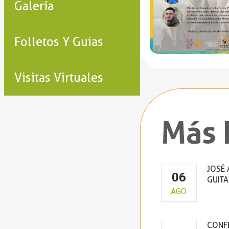
Galería
Folletos Y Guias
Visitas Virtuales
Más 
JOSÉ 
06
GUITA
AGO
Cla
CONFE