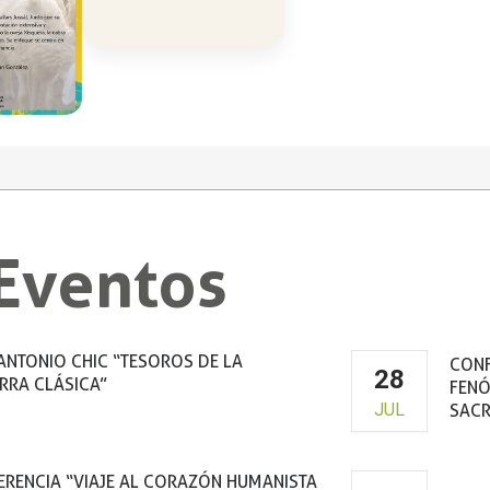
Eventos
ANTONIO CHIC “TESOROS DE LA
CONF
28
RRA CLÁSICA”
FENÓ
JUL
SACR
ustro de la Virgen de la Peña
RENCIA “VIAJE AL CORAZÓN HUMANISTA