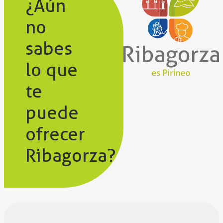
¿Aún
no
sabes
lo que
te
puede
ofrecer
Ribagorza?