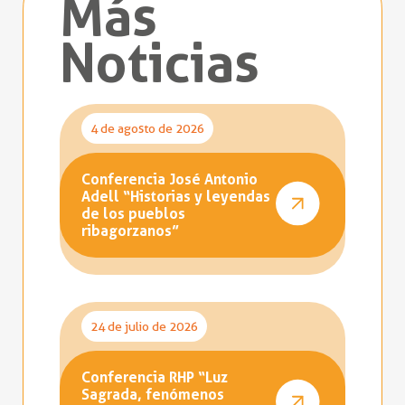
Más
Noticias
4 de agosto de 2026
Conferencia José Antonio
Adell “Historias y leyendas
de los pueblos
ribagorzanos”
24 de julio de 2026
Conferencia RHP “Luz
Sagrada, fenómenos