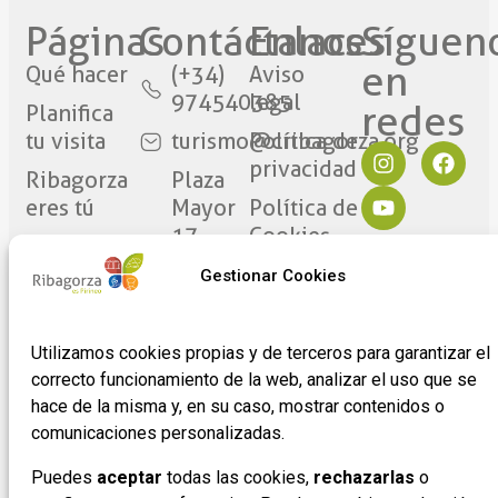
Páginas
Contáctanos​
Enlaces
Síguen
en
Qué hacer
(+34)
Aviso
974540385
legal
redes​
Planifica
tu visita
turismo@cribagorza.org
Política de
privacidad
Ribagorza
Plaza
eres tú
Mayor
Política de
17
Cookies
Noticias
22430 ·
Formulario
Gestionar Cookies
Graus
de
(Huesca)
adhesión
Utilizamos cookies propias y de terceros para garantizar el
de
correcto funcionamiento de la web, analizar el uso que se
empresas
hace de la misma y, en su caso, mostrar contenidos o
comunicaciones personalizadas.
Puedes
aceptar
todas las cookies,
rechazarlas
o