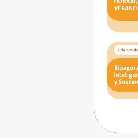
HORARI
VERANO
2 de octub
Ribagorz
Intelige
y Sosten