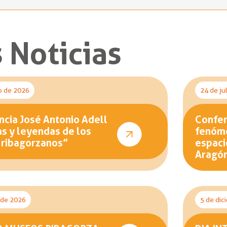
 Noticias
o de 2026
24 de ju
cia José Antonio Adell
Confer
as y leyendas de los
fenóme
 ribagorzanos”
espaci
Aragó
o de 2026
5 de dic