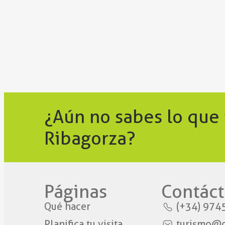
¿Aún no sabes lo que
Ribagorza?
Páginas
Contáct
Qué hacer
(+34) 974
Planifica tu visita
turismo@c