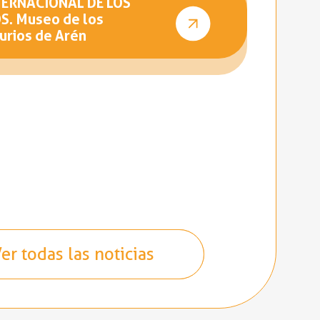
TERNACIONAL DE LOS
. Museo de los
urios de Arén
er todas las noticias
er todas las noticias