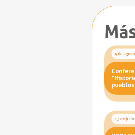
Más
4 de agost
Conferen
“Histori
pueblos
13 de juli