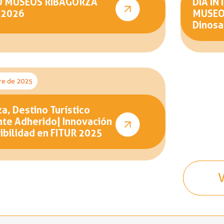
O MUSEOS RIBAGORZA
DIA IN
 2026
MUSEOS
Dinosa
re de 2025
a, Destino Turístico
nte Adherido| Innovación
ibilidad en FITUR 2025
V
V