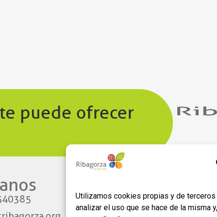
 te puede ofrecer
anos​
Enlaces
Utilizamos cookies propias y de terceros 
540385
Aviso legal
analizar el uso que se hace de la misma 
ribagorza.org
Política de privacidad