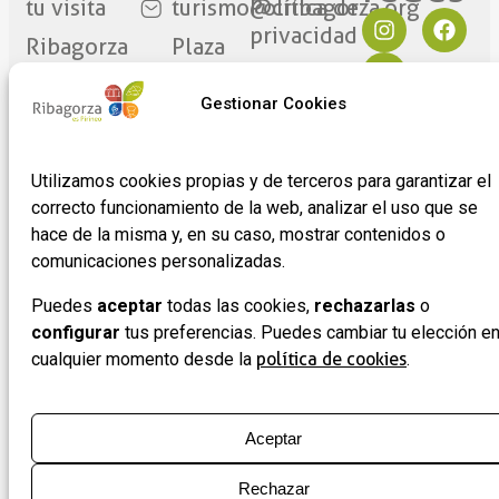
tu visita
turismo@cribagorza.org
Política de
privacidad
Ribagorza
Plaza
eres tú
Mayor
Política de
17
Cookies
Gestionar Cookies
Noticias
22430 ·
Formulario
Graus
de
Utilizamos cookies propias y de terceros para garantizar el
(Huesca)
adhesión
correcto funcionamiento de la web, analizar el uso que se
de
hace de la misma y, en su caso, mostrar contenidos o
empresas
comunicaciones personalizadas.
Puedes
aceptar
todas las cookies,
rechazarlas
o
configurar
tus preferencias. Puedes cambiar tu elección e
cualquier momento desde la
política de cookies
.
Aceptar
Rechazar