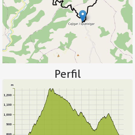
Perfil
m
1,200
1,100
1,000
900
800