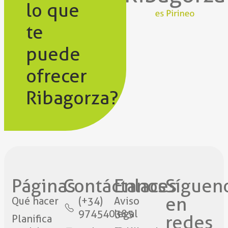
lo que
te
puede
ofrecer
Ribagorza?
Páginas
Contáctanos​
Enlaces
Síguen
en
Qué hacer
(+34)
Aviso
974540385
legal
redes​
Planifica