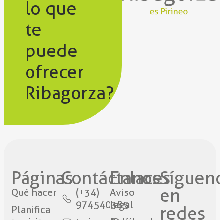
lo que
te
puede
ofrecer
Ribagorza?
Páginas
Contáctanos​
Enlaces
Síguen
en
Qué hacer
(+34)
Aviso
974540385
legal
redes​
Planifica