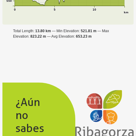
550
0
5
10
km
Total Length:
13.80 km
Min Elevation:
521.81 m
Max
Elevation:
823.22 m
Avg Elevation:
653.23 m
¿Aún
no
sabes