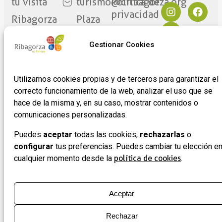
tu visita
turismo@cribagorza.org
Política de
privacidad
Ribagorza
Plaza
eres tú
Mayor
Política de
17
Cookies
Gestionar Cookies
Noticias
22430 ·
Formulario
Graus
de
Utilizamos cookies propias y de terceros para garantizar el
(Huesca)
adhesión
correcto funcionamiento de la web, analizar el uso que se
de
hace de la misma y, en su caso, mostrar contenidos o
empresas
comunicaciones personalizadas.
Puedes
aceptar
todas las cookies,
rechazarlas
o
configurar
tus preferencias. Puedes cambiar tu elección e
cualquier momento desde la
política de cookies
.
Aceptar
Rechazar