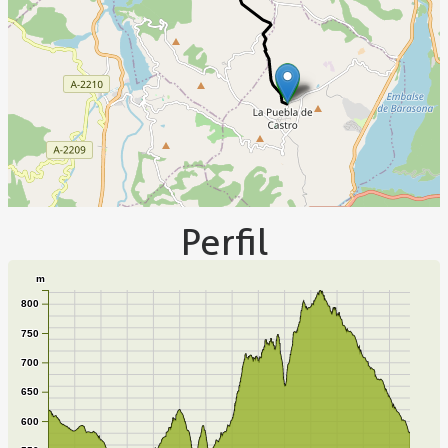
Perfil
m
800
750
700
650
600