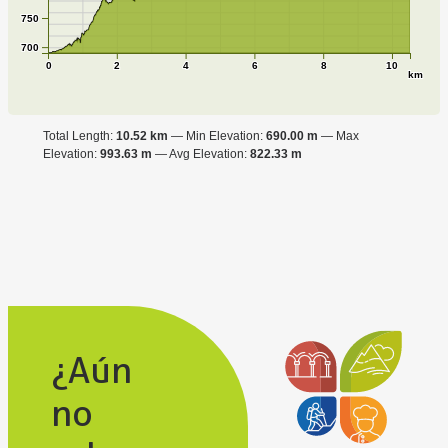
750
700
0
2
4
6
8
10
km
Total Length:
10.52 km
Min Elevation:
690.00 m
Max
Elevation:
993.63 m
Avg Elevation:
822.33 m
¿Aún
no