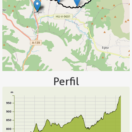
Perfil
m
950
900
850
800