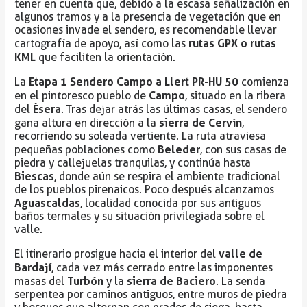
tener en cuenta que, debido a la escasa señalización en
algunos tramos y a la presencia de vegetación que en
ocasiones invade el sendero, es recomendable llevar
rutas GPX o rutas
cartografía de apoyo, así como las
KML
que faciliten la orientación.
Etapa 1 Sendero Campo a Llert PR-HU 50
La
comienza
Campo
en el pintoresco pueblo de
, situado en la ribera
Ésera
del
. Tras dejar atrás las últimas casas, el sendero
sierra de Cervín
gana altura en dirección a la
,
recorriendo su soleada vertiente. La ruta atraviesa
Beleder
pequeñas poblaciones como
, con sus casas de
piedra y callejuelas tranquilas, y continúa hasta
Biescas
, donde aún se respira el ambiente tradicional
de los pueblos pirenaicos. Poco después alcanzamos
Aguascaldas
, localidad conocida por sus antiguos
baños termales y su situación privilegiada sobre el
valle.
valle de
El itinerario prosigue hacia el interior del
Bardají
, cada vez más cerrado entre las imponentes
Turbón
sierra de Baciero
masas del
y la
. La senda
serpentea por caminos antiguos, entre muros de piedra