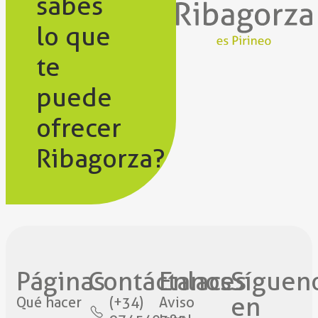
sabes
lo que
te
puede
ofrecer
Ribagorza?
Páginas
Contáctanos​
Enlaces
Síguen
en
Qué hacer
(+34)
Aviso