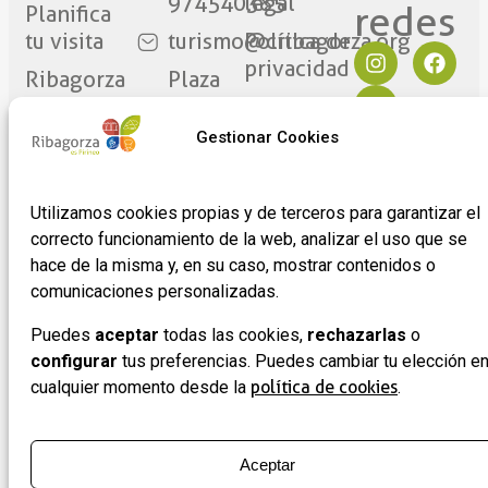
974540385
legal
redes​
Planifica
tu visita
turismo@cribagorza.org
Política de
privacidad
Ribagorza
Plaza
eres tú
Mayor
Política de
17
Cookies
Gestionar Cookies
Noticias
22430 ·
Formulario
Graus
de
Utilizamos cookies propias y de terceros para garantizar el
(Huesca)
adhesión
correcto funcionamiento de la web, analizar el uso que se
de
hace de la misma y, en su caso, mostrar contenidos o
empresas
comunicaciones personalizadas.
Puedes
aceptar
todas las cookies,
rechazarlas
o
configurar
tus preferencias. Puedes cambiar tu elección e
cualquier momento desde la
política de cookies
.
Aceptar