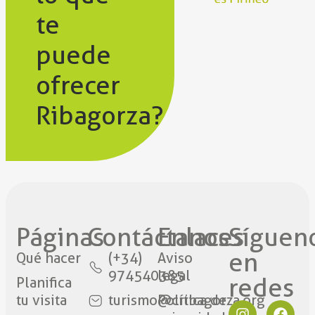
te
puede
ofrecer
Ribagorza?
Páginas
Contáctanos​
Enlaces
Síguen
en
Qué hacer
(+34)
Aviso
974540385
legal
redes​
Planifica
tu visita
turismo@cribagorza.org
Política de