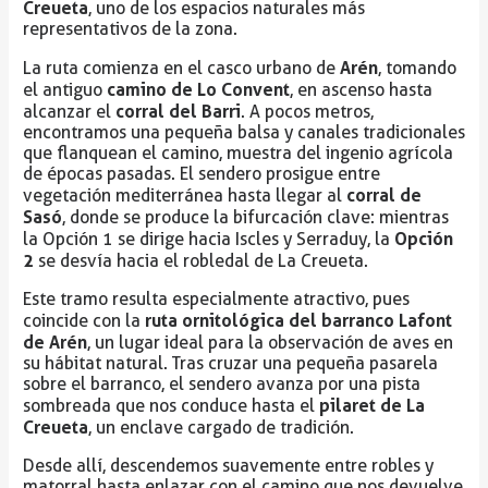
Creueta
, uno de los espacios naturales más
representativos de la zona.
Arén
La ruta comienza en el casco urbano de
, tomando
camino de Lo Convent
el antiguo
, en ascenso hasta
corral del Barri
alcanzar el
. A pocos metros,
encontramos una pequeña balsa y canales tradicionales
que flanquean el camino, muestra del ingenio agrícola
de épocas pasadas. El sendero prosigue entre
corral de
vegetación mediterránea hasta llegar al
Sasó
, donde se produce la bifurcación clave: mientras
Opción
la Opción 1 se dirige hacia Iscles y Serraduy, la
2
se desvía hacia el robledal de La Creueta.
Este tramo resulta especialmente atractivo, pues
ruta ornitológica del barranco Lafont
coincide con la
de Arén
, un lugar ideal para la observación de aves en
su hábitat natural. Tras cruzar una pequeña pasarela
sobre el barranco, el sendero avanza por una pista
pilaret de La
sombreada que nos conduce hasta el
Creueta
, un enclave cargado de tradición.
Desde allí, descendemos suavemente entre robles y
matorral hasta enlazar con el camino que nos devuelve