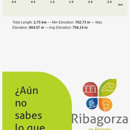
0.0
0.5
1.0
1.5
2.0
2.5
km
Total Length:
2.75 km
Min Elevation:
702.73 m
Max
Elevation:
804.57 m
Avg Elevation:
756.14 m
¿Aún
no
sabes
lo que