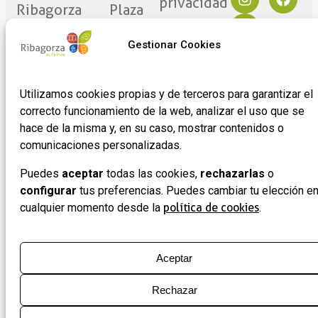
privacidad
Ribagorza
Plaza
eres tú
Mayor
Política de
17
Cookies
Gestionar Cookies
Noticias
22430 ·
Formulario
Graus
de
Utilizamos cookies propias y de terceros para garantizar el
(Huesca)
adhesión
correcto funcionamiento de la web, analizar el uso que se
de
hace de la misma y, en su caso, mostrar contenidos o
empresas
comunicaciones personalizadas.
Puedes
aceptar
todas las cookies,
rechazarlas
o
configurar
tus preferencias. Puedes cambiar tu elección e
cualquier momento desde la
política de cookies
.
Aceptar
Rechazar