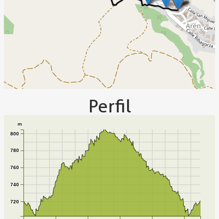
Perfil
m
800
780
760
740
720