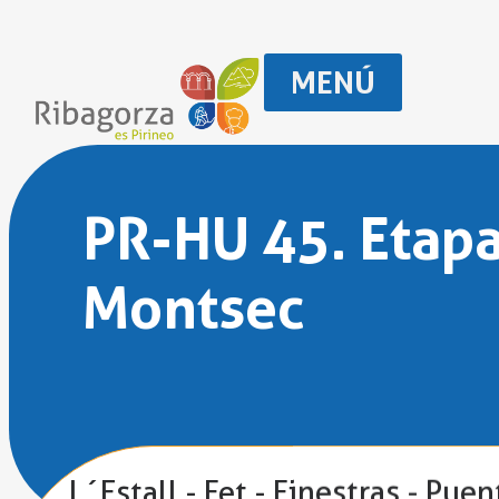
MENÚ
PR-HU 45. Etapa
Montsec
L´Estall - Fet - Finestras - Pue