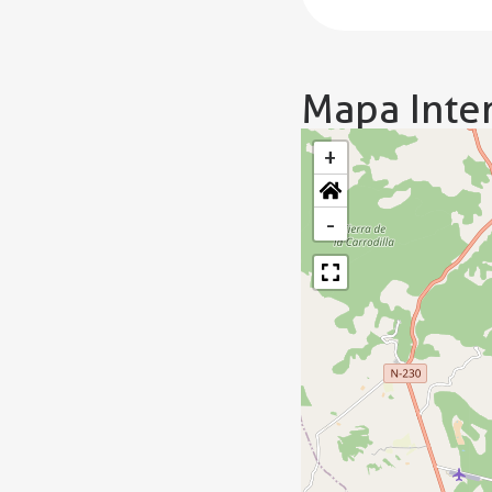
Mapa Inter
+
-