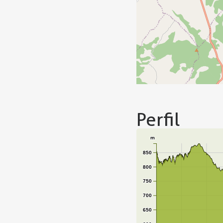
Perfil
m
850
800
750
700
650