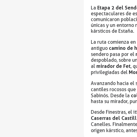
Etapa 2 del Send
La
espectaculares de es
comunicaron poblacio
únicas y un entorno 
kársticos de Estaña.
La ruta comienza e
camino de h
antiguo
sendero pasa por el
despoblado, sobre un
mirador de Fet
al
, 
Mon
privilegiadas del
Avanzando hacia el 
cantiles rocosos qu
co
Sabinós. Desde la
hasta su mirador, pun
Desde Finestras, el 
Caserras del Castil
Canelles. Finalment
origen kárstico, ant