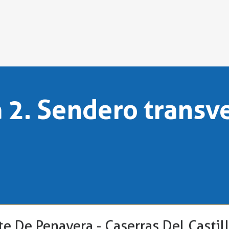
 2. Sendero transve
nte De Penavera - Caserras Del Castil