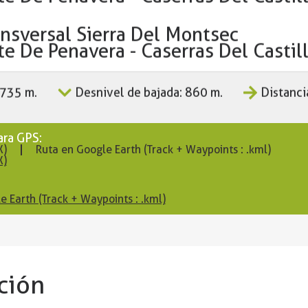
nsversal Sierra Del Montsec
nte De Penavera - Caserras Del Castil
 735 m.
Desnivel de bajada: 860 m.
Distanci
ara GPS:
X)
Ruta en Google Earth (Track + Waypoints : .kml)
X)
e Earth (Track + Waypoints : .kml)
ción