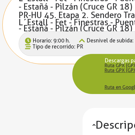
- Estañá - Pilzán (cruce GR 18)
PR-HU 45. Etapa 2. Sendero Tra
L´Estall - Fet - Finestras - Pue
- Estañá - Pilzán (cruce GR 18)
Horario: 9:00 h.
Desnivel de subida:
Tipo de recorrido: PR
Descargas p
Ruta GPX (GP
Ruta GPX (GP
Ruta en Googl
Descrip