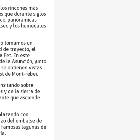
los rincones más
s que durante siglos
ico, panorámicas
tsec y los humedales
bano tomamos un
 de trayecto, el
a Fet. En este
de la Asunción, junto
 se obtienen vistas
st de Mont-rebei.
ransitando sobre
es
y de la sierra de
ante que asciende
enlazando con
razo del embalse de
s famosas lagunas de
ía.