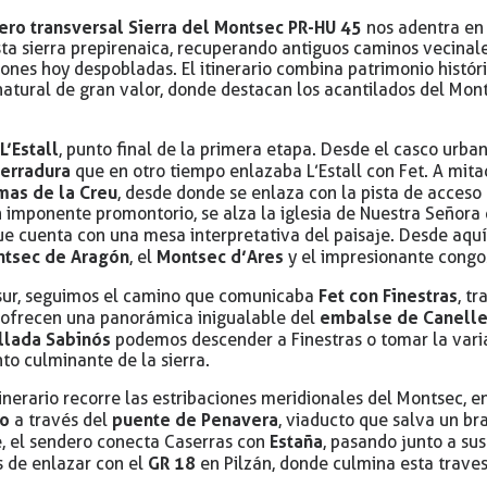
ero transversal Sierra del Montsec PR-HU 45
nos adentra en 
ta sierra prepirenaica, recuperando antiguos caminos vecinale
nes hoy despobladas. El itinerario combina patrimonio histór
natural de gran valor, donde destacan los acantilados del Mon
L’Estall
n
, punto final de la primera etapa. Desde el casco ur
erradura
que en otro tiempo enlazaba L’Estall con Fet. A mitad
mas de la Creu
, desde donde se enlaza con la pista de acceso 
 imponente promontorio, se alza la iglesia de Nuestra Señora 
que cuenta con una mesa interpretativa del paisaje. Desde aquí
tsec de Aragón
Montsec d’Ares
, el
y el impresionante congo
Fet con Finestras
sur, seguimos el camino que comunicaba
, t
embalse de Canell
e ofrecen una panorámica inigualable del
llada Sabinós
podemos descender a Finestras o tomar la vari
to culminante de la sierra.
itinerario recorre las estribaciones meridionales del Montsec, 
lo
puente de Penavera
a través del
, viaducto que salva un b
Estaña
e, el sendero conecta Caserras con
, pasando junto a su
GR 18
es de enlazar con el
en Pilzán, donde culmina esta traves