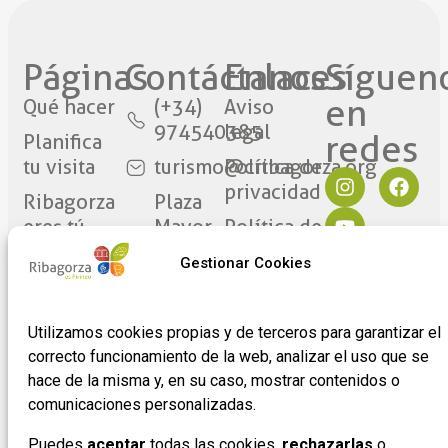
Páginas
Contáctanos​
Enlaces
Síguen
en
Qué hacer
(+34)
Aviso
974540385
legal
redes​
Planifica
tu visita
turismo@cribagorza.org
Política de
privacidad
Ribagorza
Plaza
eres tú
Mayor
Política de
17
Cookies
Noticias
Gestionar Cookies
22430 ·
Formulario
Graus
de
(Huesca)
Utilizamos cookies propias y de terceros para garantizar el
adhesión
correcto funcionamiento de la web, analizar el uso que se
de
hace de la misma y, en su caso, mostrar contenidos o
empresas
comunicaciones personalizadas.
Puedes
aceptar
todas las cookies,
rechazarlas
o