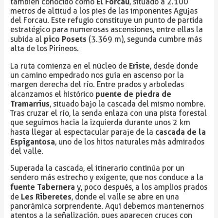
El Forcau
también conocido como
, situado a 2.100
metros de altitud a los pies de las imponentes Agujas
del Forcau. Este refugio constituye un punto de partida
estratégico para numerosas ascensiones, entre ellas la
pico Posets
subida al
(3.369 m), segunda cumbre más
alta de los Pirineos.
Eriste
La ruta comienza en el núcleo de
, desde donde
un camino empedrado nos guía en ascenso por la
margen derecha del río. Entre prados y arboledas
puente de piedra de
alcanzamos el histórico
Tramarrius
, situado bajo la cascada del mismo nombre.
Tras cruzar el río, la senda enlaza con una pista forestal
que seguimos hacia la izquierda durante unos 2 km
cascada de la
hasta llegar al espectacular paraje de la
Espigantosa
, uno de los hitos naturales más admirados
del valle.
Superada la cascada, el itinerario continúa por un
sendero más estrecho y exigente, que nos conduce a la
fuente Tabernera
y, poco después, a los amplios prados
Les Riberetes
de
, donde el valle se abre en una
panorámica sorprendente. Aquí debemos mantenernos
atentos a la señalización, pues aparecen cruces con