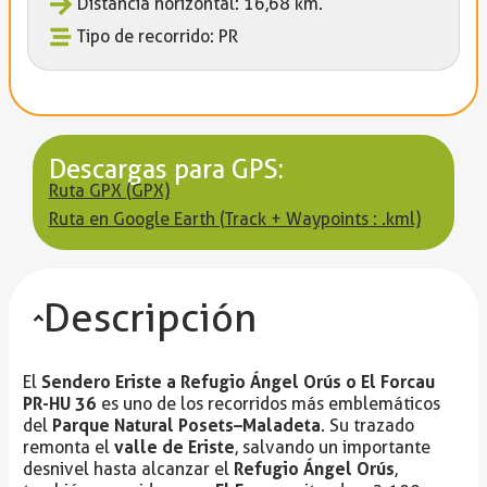
Distancia horizontal: 16,68 km.
Tipo de recorrido: PR
Descargas para GPS:
Ruta GPX (GPX)
Ruta en Google Earth (Track + Waypoints : .kml)
Descripción
Sendero Eriste a Refugio Ángel Orús o El Forcau
El
PR-HU 36
es uno de los recorridos más emblemáticos
Parque Natural Posets–Maladeta
del
. Su trazado
valle de Eriste
remonta el
, salvando un importante
Refugio Ángel Orús
desnivel hasta alcanzar el
,