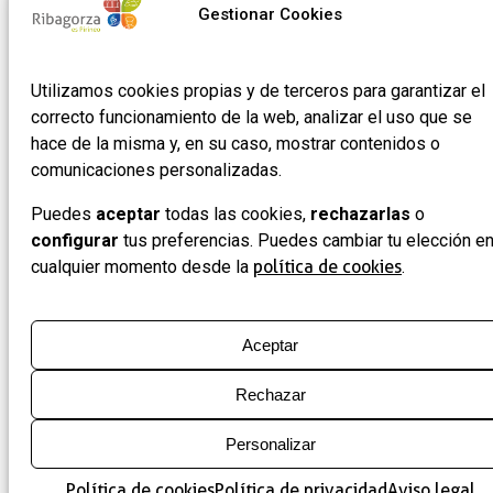
Gestionar Cookies
17
Cookies
Noticias
22430 ·
Formulario
Graus
de
Utilizamos cookies propias y de terceros para garantizar el
(Huesca)
adhesión
correcto funcionamiento de la web, analizar el uso que se
de
hace de la misma y, en su caso, mostrar contenidos o
empresas
comunicaciones personalizadas.
Puedes
aceptar
todas las cookies,
rechazarlas
o
configurar
tus preferencias. Puedes cambiar tu elección e
cualquier momento desde la
política de cookies
.
Aceptar
Rechazar
Personalizar
Política de cookies
Política de privacidad
Aviso legal