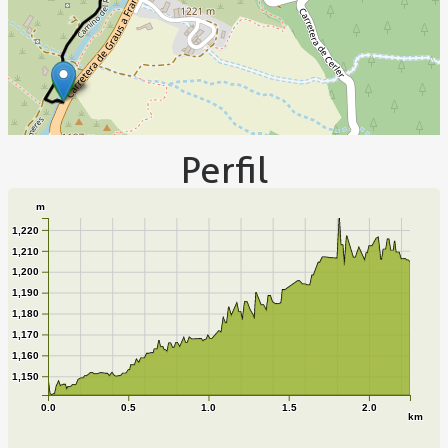
Perfil
m
1,220
1,210
1,200
1,190
1,180
1,170
1,160
1,150
0.0
0.5
1.0
1.5
2.0
km