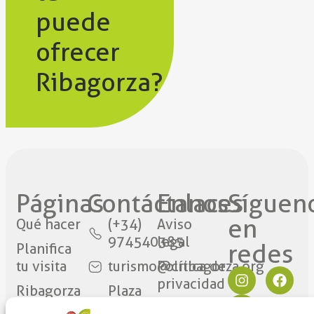
puede
ofrecer
Ribagorza?
Páginas
Contáctanos​
Enlaces
Síguen
en
Qué hacer
(+34)
Aviso
974540385
legal
redes​
Planifica
tu visita
turismo@cribagorza.org
Política de
privacidad
Ribagorza
Plaza
eres tú
Mayor
Política de