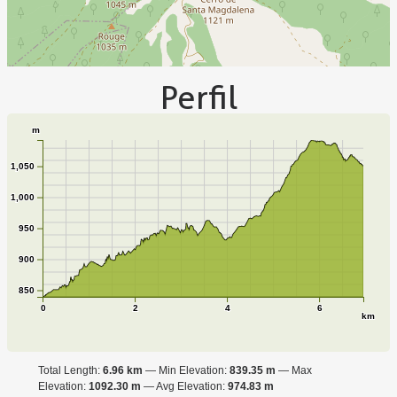
Perfil
m
1,050
1,000
950
900
850
0
2
4
6
km
Total Length:
6.96 km
Min Elevation:
839.35 m
Max
Elevation:
1092.30 m
Avg Elevation:
974.83 m