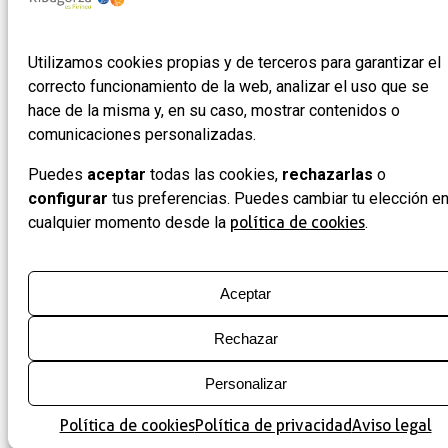
Noticias
22430 ·
Formulario
Graus
de
Utilizamos cookies propias y de terceros para garantizar el
(Huesca)
adhesión
correcto funcionamiento de la web, analizar el uso que se
de
hace de la misma y, en su caso, mostrar contenidos o
empresas
comunicaciones personalizadas.
Puedes
aceptar
todas las cookies,
rechazarlas
o
configurar
tus preferencias. Puedes cambiar tu elección e
cualquier momento desde la
política de cookies
.
Aceptar
Rechazar
Personalizar
Política de cookies
Política de privacidad
Aviso legal