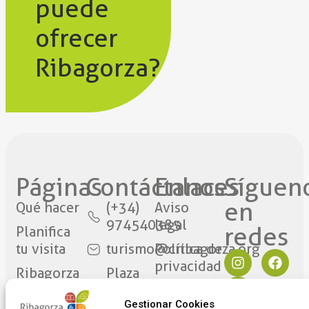
puede
ofrecer
Ribagorza?
Páginas
Contáctanos​
Enlaces
Síguen
en
Qué hacer
(+34)
Aviso
974540385
legal
redes​
Planifica
tu visita
turismo@cribagorza.org
Política de
privacidad
Ribagorza
Plaza
eres tú
Mayor
Política de
Gestionar Cookies
17
Cookies