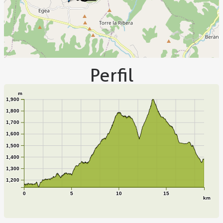
Perfil
m
1,900
1,800
1,700
1,600
1,500
1,400
1,300
1,200
0
5
10
15
km