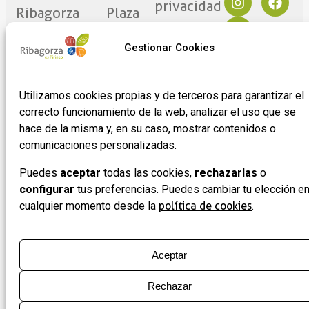
privacidad
Ribagorza
Plaza
eres tú
Mayor
Política de
17
Cookies
Gestionar Cookies
Noticias
22430 ·
Formulario
Graus
de
Utilizamos cookies propias y de terceros para garantizar el
(Huesca)
adhesión
correcto funcionamiento de la web, analizar el uso que se
de
hace de la misma y, en su caso, mostrar contenidos o
empresas
comunicaciones personalizadas.
Puedes
aceptar
todas las cookies,
rechazarlas
o
configurar
tus preferencias. Puedes cambiar tu elección e
cualquier momento desde la
política de cookies
.
Aceptar
Rechazar