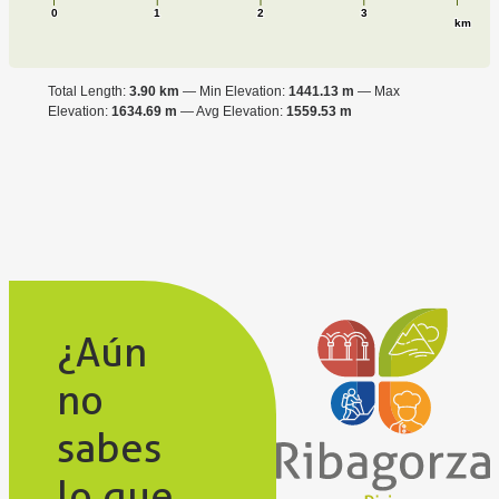
0
1
2
3
km
Total Length:
3.90 km
Min Elevation:
1441.13 m
Max
Elevation:
1634.69 m
Avg Elevation:
1559.53 m
¿Aún
no
sabes
lo que