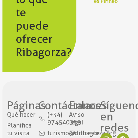
te
puede
ofrecer
Ribagorza?
Páginas
Contáctanos​
Enlaces
Síguen
en
Qué hacer
(+34)
Aviso
974540385
legal
redes​
Planifica
tu visita
turismo@cribagorza.org
Política de