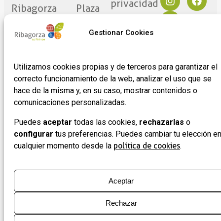
privacidad
Ribagorza
Plaza
eres tú
Mayor
Política de
17
Cookies
Gestionar Cookies
Noticias
22430 ·
Formulario
Graus
de
Utilizamos cookies propias y de terceros para garantizar el
(Huesca)
adhesión
correcto funcionamiento de la web, analizar el uso que se
de
hace de la misma y, en su caso, mostrar contenidos o
empresas
comunicaciones personalizadas.
Puedes
aceptar
todas las cookies,
rechazarlas
o
configurar
tus preferencias. Puedes cambiar tu elección e
cualquier momento desde la
política de cookies
.
Aceptar
Rechazar