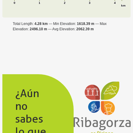
0
1
2
3
4
km
Total Length:
4.28 km
Min Elevation:
1618.39 m
Max
Elevation:
2496.10 m
Avg Elevation:
2062.39 m
¿Aún
no
sabes
lo que