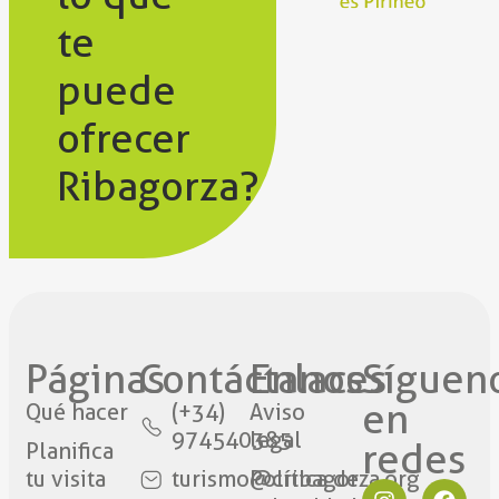
te
puede
ofrecer
Ribagorza?
Páginas
Contáctanos​
Enlaces
Síguen
en
Qué hacer
(+34)
Aviso
974540385
legal
redes​
Planifica
tu visita
turismo@cribagorza.org
Política de