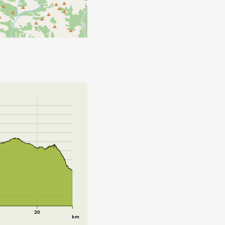
30
km