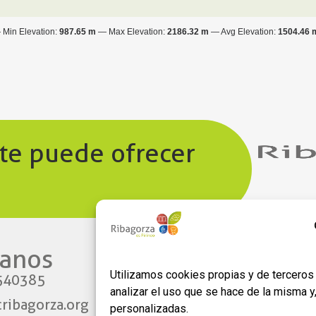
Min Elevation:
987.65 m
Max Elevation:
2186.32 m
Avg Elevation:
1504.46 
 te puede ofrecer
anos​
Enlaces
Utilizamos cookies propias y de terceros 
540385
Aviso legal
analizar el uso que se hace de la misma 
ribagorza.org
Política de privacidad
personalizadas.