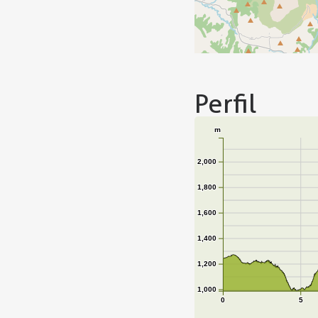
Perfil
m
2,000
1,800
1,600
1,400
1,200
1,000
0
5