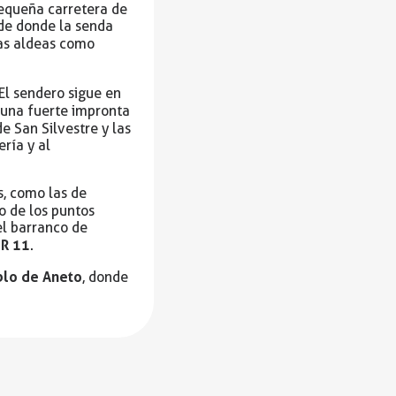
pequeña carretera de
sde donde la senda
ñas aldeas como
 El sendero sigue en
y una fuerte impronta
de San Silvestre y las
ría y al
s, como las de
no de los puntos
el barranco de
R 11
.
lo de Aneto
, donde