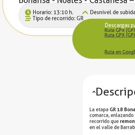
Horario: 13:10 h.
Desnivel de subid
Tipo de recorrido: GR
Descargas p
Ruta GPX (GP
Ruta GPX (GP
Ruta en Googl
Descrip
GR 18 Bona
La etapa
comarca, enlazando p
remont
recorrido que
en el valle de Barra