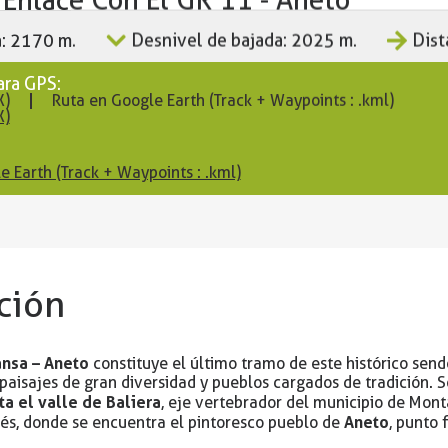
a: 2170 m.
Desnivel de bajada: 2025 m.
Dist
ara GPS:
X)
Ruta en Google Earth (Track + Waypoints : .kml)
X)
e Earth (Track + Waypoints : .kml)
ción
nsa – Aneto
constituye el último tramo de este histórico send
aisajes de gran diversidad y pueblos cargados de tradición. S
a el valle de Baliera
, eje vertebrador del municipio de Mon
Aneto
bés, donde se encuentra el pintoresco pueblo de
, punto 