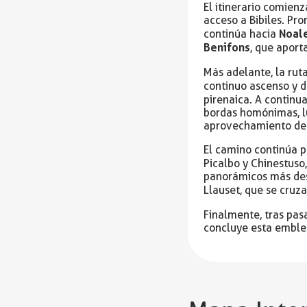
El itinerario comien
acceso a Bibiles. Pr
Noal
continúa hacia
Benifons
, que aport
Más adelante, la ru
continuo ascenso y 
pirenaica. A continu
bordas homónimas, lu
aprovechamiento de
El camino continúa p
Picalbo y Chinestuso
panorámicos más dest
Llauset, que se cruz
Finalmente, tras pasa
concluye esta emble