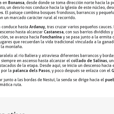
Bonansa
za en
, desde donde se toma dirección norte hacia la 
onto, un desvío nos conduce hacia la iglesia de este núcleo, de
es
. El paisaje combina bosques frondosos, barrancos y peque
an un marcado carácter rural al recorrido.
Ardanuy
ta conduce hasta
, tras cruzar varios pequeños cauces.
Castanesa
descenso hasta alcanzar
, con sus barrios divididos 
Fonchanina
ación, se avanza hacia
y se pasa junto a la ermita 
gares que recuerdan la vida tradicional vinculada a la ganade
 la montaña.
aralelo al río Baliera y atraviesa diferentes barrancos y borda
collado de Salinas
, siempre en ascenso hasta alcanzar el
, u
acados de la etapa. Desde aquí, se inicia un descenso hacia 
palanca dels Pasos
G
a por la
, y poco después se enlaza con el
pueb
r junto a las bordas de Nestuí, la senda se dirige hacia el
mática ruta.