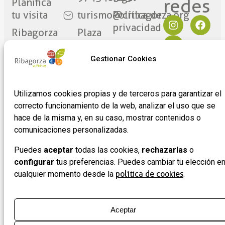
redes​
Planifica
tu visita
turismo@cribagorza.org
Política de
privacidad
Ribagorza
Plaza
eres tú
Mayor
Política de
17
Cookies
Gestionar Cookies
Noticias
22430 ·
Formulario
Graus
de
Utilizamos cookies propias y de terceros para garantizar el
(Huesca)
adhesión
correcto funcionamiento de la web, analizar el uso que se
de
hace de la misma y, en su caso, mostrar contenidos o
empresas
comunicaciones personalizadas.
Puedes
aceptar
todas las cookies,
rechazarlas
o
configurar
tus preferencias. Puedes cambiar tu elección e
cualquier momento desde la
política de cookies
.
Aceptar