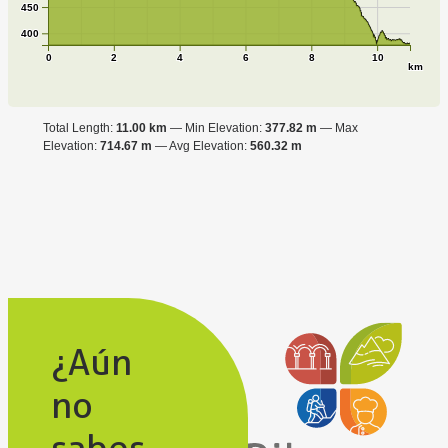
450
400
0
2
4
6
8
10
km
Total Length:
11.00 km
Min Elevation:
377.82 m
Max
Elevation:
714.67 m
Avg Elevation:
560.32 m
¿Aún
no