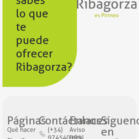
sabes
lo que
te
puede
ofrecer
Ribagorza?
Páginas
Contáctanos​
Enlaces
Síguen
en
Qué hacer
(+34)
Aviso
974540385
legal