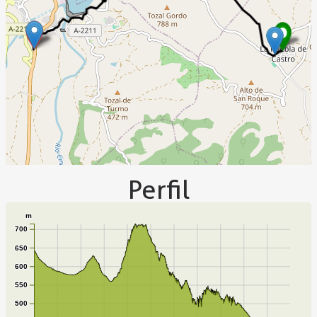
Perfil
m
700
650
600
550
500