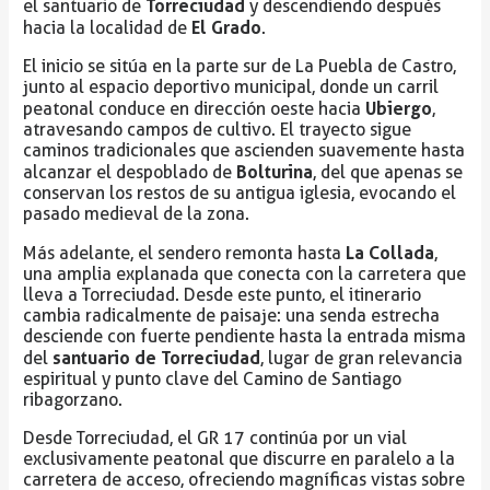
Torreciudad
el santuario de
y descendiendo después
El Grado
hacia la localidad de
.
El inicio se sitúa en la parte sur de La Puebla de Castro,
junto al espacio deportivo municipal, donde un carril
Ubiergo
peatonal conduce en dirección oeste hacia
,
atravesando campos de cultivo. El trayecto sigue
caminos tradicionales que ascienden suavemente hasta
Bolturina
alcanzar el despoblado de
, del que apenas se
conservan los restos de su antigua iglesia, evocando el
pasado medieval de la zona.
La Collada
Más adelante, el sendero remonta hasta
,
una amplia explanada que conecta con la carretera que
lleva a Torreciudad. Desde este punto, el itinerario
cambia radicalmente de paisaje: una senda estrecha
desciende con fuerte pendiente hasta la entrada misma
santuario de Torreciudad
del
, lugar de gran relevancia
espiritual y punto clave del Camino de Santiago
ribagorzano.
Desde Torreciudad, el GR 17 continúa por un vial
exclusivamente peatonal que discurre en paralelo a la
carretera de acceso, ofreciendo magníficas vistas sobre