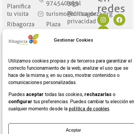
974540385
legal
redes​
Planifica
tu visita
turismo@cribagorza.org
Política de
privacidad
Ribagorza
Plaza
eres tú
Mayor
Política de
17
Cookies
Gestionar Cookies
Noticias
22430 ·
Formulario
Graus
de
Utilizamos cookies propias y de terceros para garantizar el
(Huesca)
adhesión
correcto funcionamiento de la web, analizar el uso que se
de
hace de la misma y, en su caso, mostrar contenidos o
empresas
comunicaciones personalizadas.
Puedes
aceptar
todas las cookies,
rechazarlas
o
configurar
tus preferencias. Puedes cambiar tu elección e
cualquier momento desde la
política de cookies
.
Aceptar