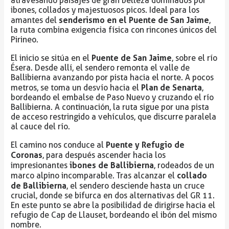
atravesando paisajes de gran belleza dominados por
ibones, collados y majestuosos picos. Ideal para los
senderismo en el Puente de San Jaime
amantes del
,
la ruta combina exigencia física con rincones únicos del
Pirineo.
Puente de San Jaime
El inicio se sitúa en el
, sobre el río
Ésera. Desde allí, el sendero remonta el valle de
Ballibierna avanzando por pista hacia el norte. A pocos
Plan de Senarta
metros, se toma un desvío hacia el
,
bordeando el embalse de Paso Nuevo y cruzando el río
Ballibierna. A continuación, la ruta sigue por una pista
de acceso restringido a vehículos, que discurre paralela
al cauce del río.
Puente y Refugio de
El camino nos conduce al
Coronas
, para después ascender hacia los
ibones de Ballibierna
impresionantes
, rodeados de un
collado
marco alpino incomparable. Tras alcanzar el
de Ballibierna
, el sendero desciende hasta un cruce
crucial, donde se bifurca en dos alternativas del GR 11.
En este punto se abre la posibilidad de dirigirse hacia el
refugio de Cap de Llauset, bordeando el ibón del mismo
nombre.