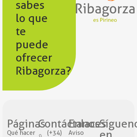
sabes
lo que
te
puede
ofrecer
Ribagorza?
Páginas
Contáctanos​
Enlaces
Síguen
en
Qué hacer
(+34)
Aviso