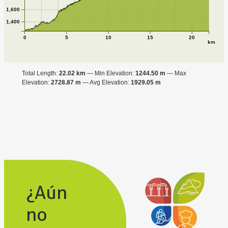
1,600
1,400
0
5
10
15
20
km
Total Length:
22.02 km
Min Elevation:
1244.50 m
Max
Elevation:
2728.87 m
Avg Elevation:
1929.05 m
¿Aún
no