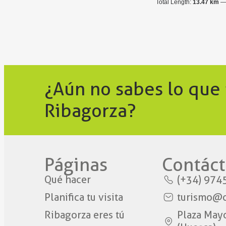
Total Length:
13.47 km
¿Aún no sabes lo que
Ribagorza?
Páginas
Contáct
Qué hacer
(+34) 974
Planifica tu visita
turismo@c
Ribagorza eres tú
Plaza May