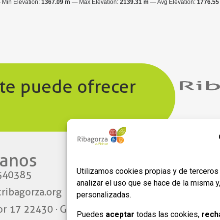
Min Elevation:
1367.09 m
Max Elevation:
2139.31 m
Avg Elevation:
1776.55
 te puede ofrecer
anos​
Enlaces
Utilizamos cookies propias y de terceros 
540385
Aviso legal
analizar el uso que se hace de la misma 
ribagorza.org
Política de privacidad
personalizadas.
or 17 22430 · Graus
Política de Cookies
Puedes
aceptar
todas las cookies,
rech