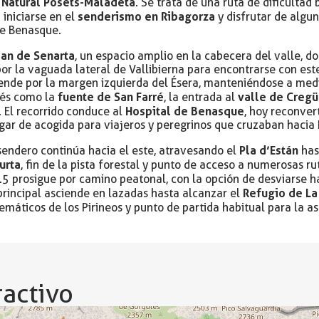
 Natural Posets-Maladeta
. Se trata de una ruta de dificultad
senderismo en Ribagorza
 iniciarse en el
y disfrutar de algu
e Benasque.
lan de Senarta
, un espacio amplio en la cabecera del valle, d
por la vaguada lateral de Vallibierna para encontrarse con este
iende por la margen izquierda del Ésera, manteniéndose a med
fuente de San Farré
valle de Creg
rés como la
, la entrada al
Hospital de Benasque
. El recorrido conduce al
, hoy reconver
ugar de acogida para viajeros y peregrinos que cruzaban hacia 
Pla d’Están
l sendero continúa hacia el este, atravesando el
has
urta
, fin de la pista forestal y punto de acceso a numerosas r
.5 prosigue por camino peatonal, con la opción de desviarse h
Refugio de La
principal asciende en lazadas hasta alcanzar el
máticos de los Pirineos y punto de partida habitual para la a
activo