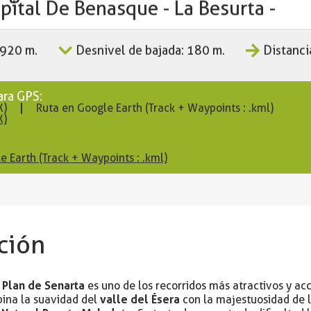
pital De Benasque - La Besurta -
 920 m.
Desnivel de bajada: 180 m.
Distanci
ara GPS:
X)
Ruta en Google Earth (Track + Waypoints : .kml)
X)
e Earth (Track + Waypoints : .kml)
ción
 Plan de Senarta
es uno de los recorridos más atractivos y ac
valle del Ésera
bina la suavidad del
con la majestuosidad de l