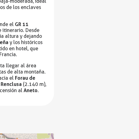
 baja-moderada, ideal
nos de los enclaves
GR 11
onde el
 itinerario. Desde
ia altura y dejando
üeña
y los históricos
tido en hotel, que
Francia.
ta llegar al área
utas de alta montaña.
Forau de
acia el
 Renclusa
(2.140 m),
Aneto
scensión al
.