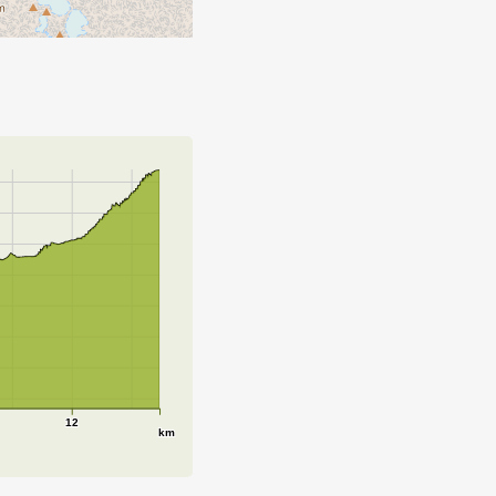
12
km