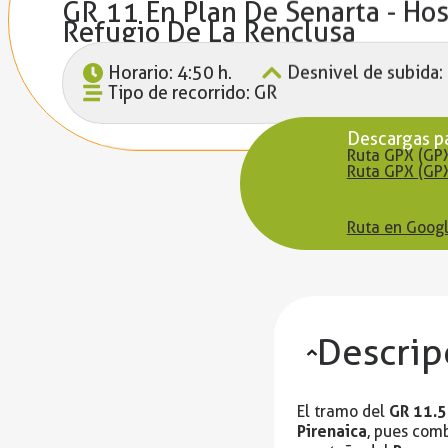
GR 11 En Plan De Senarta - Hos
Refugio De La Renclusa
Horario: 4:50 h.
Desnivel de subida:
Tipo de recorrido: GR
Descargas p
Ruta GPX (GP
Ruta GPX (GP
Ruta en Googl
Descrip
GR 11.5
El tramo del
Pirenaica
, pues com