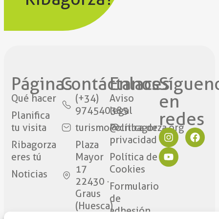
Páginas
Contáctanos​
Enlaces
Síguen
en
Qué hacer
(+34)
Aviso
974540385
legal
redes​
Planifica
tu visita
turismo@cribagorza.org
Política de
privacidad
Ribagorza
Plaza
eres tú
Mayor
Política de
17
Cookies
Noticias
22430 ·
Formulario
Graus
de
(Huesca)
adhesión