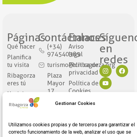
Páginas
Contáctanos​
Enlaces
Síguen
en
Qué hacer
(+34)
Aviso
974540385
legal
redes​
Planifica
tu visita
turismo@cribagorza.org
Política de
privacidad
Ribagorza
Plaza
eres tú
Mayor
Política de
17
Cookies
Noticias
22430 ·
Formulario
Gestionar Cookies
Graus
de
(Huesca)
adhesión
de
Utilizamos cookies propias y de terceros para garantizar el
empresas
correcto funcionamiento de la web, analizar el uso que se