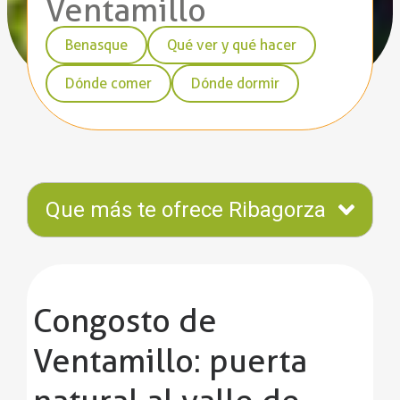
Ventamillo
Benasque
Qué ver y qué hacer
Dónde comer
Dónde dormir
Que más te ofrece Ribagorza
Congosto de
Ventamillo: puerta