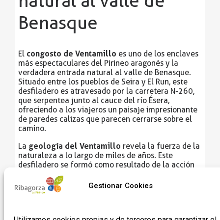
natural al valle de
Benasque
congosto de Ventamillo
El
es uno de los enclaves
más espectaculares del Pirineo aragonés y la
verdadera entrada natural al valle de Benasque.
Situado entre los pueblos de Seira y El Run, este
desfiladero es atravesado por la carretera N-260,
que serpentea junto al cauce del río Ésera,
ofreciendo a los viajeros un paisaje impresionante
de paredes calizas que parecen cerrarse sobre el
camino.
geología del Ventamillo
La
revela la fuerza de la
naturaleza a lo largo de miles de años. Este
desfiladero se formó como resultado de la acción
del glaciar del Ésera, que en épocas pasadas
alcanzaba más de 36 kilómetros de longitud y
Gestionar Cookies
espesores cercanos a los 800 metros. El glaciar
descendía desde los macizos de la Maladeta y
Posets, esculpiendo la roca y dando origen a una de
Utilizamos cookies propias y de terceros para garantizar el