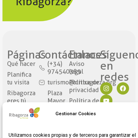
Ribagorza?
Páginas
Contáctanos​
Enlaces
Síguen
en
Qué hacer
(+34)
Aviso
974540385
legal
redes​
Planifica
tu visita
turismo@cribagorza.org
Política de
privacidad
Ribagorza
Plaza
eres tú
Mayor
Política de
17
Cookies
Noticias
Gestionar Cookies
22430 ·
Formulario
Graus
de
(Huesca)
adhesión
Utilizamos cookies propias y de terceros para garantizar el