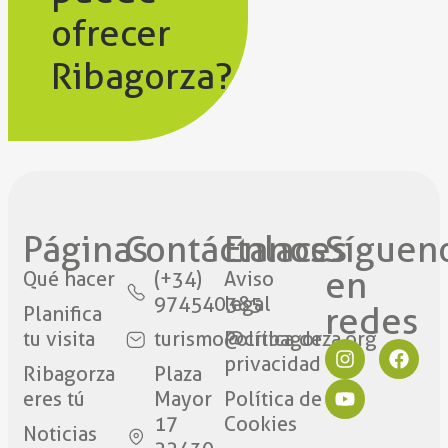
ofrecer
Ribagorza?
Páginas
Contáctanos​
Enlaces
Síguen
en
Qué hacer
(+34)
Aviso
974540385
legal
redes​
Planifica
tu visita
turismo@cribagorza.org
Política de
privacidad
Ribagorza
Plaza
eres tú
Mayor
Política de
17
Cookies
Noticias